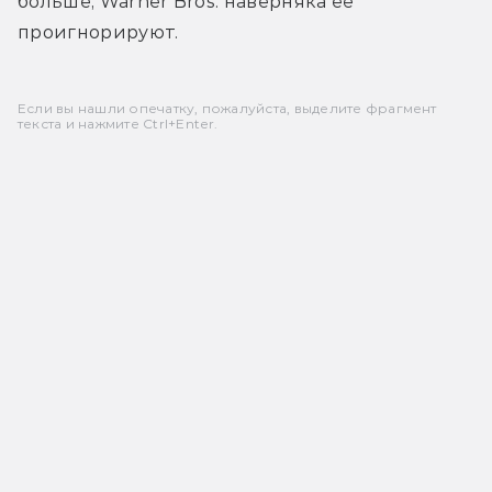
больше, Warner Bros. наверняка её 
проигнорируют.
Если вы нашли опечатку, пожалуйста, выделите фрагмент
текста и нажмите Ctrl+Enter.