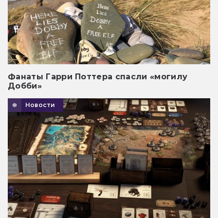
Фанаты Гарри Поттера спасли «могилу
Добби»
Новости