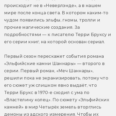
происходит не в «Неверлэнде», а в нашем 
мире после конца света. В котором каким-то 
чудом появились эльфы, гномы, тролли и 
прочие магические создания. За 
подробностями — к писателю Терри Бруксу и 
его серии книг, на которой основан сериал. 
Первый сезон перескажет события романа 
«Эльфийские камни Шаннары» — второго в 
серии. Первый роман, «Меч Шаннары», 
решили пока не экранизировать, потому что 
его сюжет уж слишком явно выдаёт, что 
Терри Брукс в 1970-е сходил с ума по 
«Властелину колец». По сюжету «Эльфийских 
камней» в мир Четырёх земель вторглись 
демоны из адского измерения. Чтобы их 