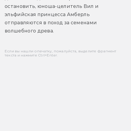
остановить, юноша-целитель Вил и 
эльфийская принцесса Амберль 
отправляются в поход за семенами 
волшебного древа.
Если вы нашли опечатку, пожалуйста, выделите фрагмент
текста и нажмите Ctrl+Enter.