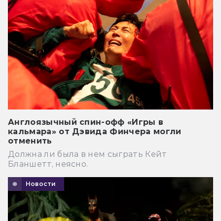
Англоязычный спин-офф «Игры в
кальмара» от Дэвида Финчера могли
отменить
Должна ли была в нем сыграть Кейт
Бланшетт, неясно.
Новости