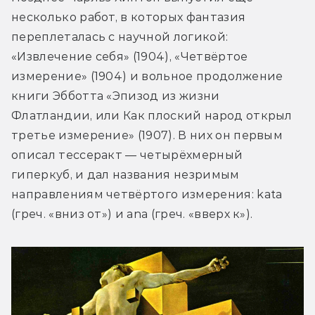
несколько работ, в которых фантазия 
переплеталась с научной логикой: 
«Извлечение себя» (1904), «Четвёртое 
измерение» (1904) и вольное продолжение 
книги Эбботта «Эпизод из жизни 
Флатландии, или Как плоский народ открыл 
третье измерение» (1907). В них он первым 
описал тессеракт — четырёхмерный 
гиперкуб, и дал названия незримым 
направлениям четвёртого измерения: kata 
(греч. «вниз от») и ana (греч. «вверх к»).