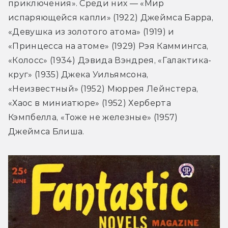
приключения». Среди них — «Мир 
испаряющейся капли» (1922) Джеймса Барра, 
«Девушка из золотого атома» (1919) и 
«Принцесса на атоме» (1929) Рэя Каммингса, 
«Колосс» (1934) Дэвида Вэндрея, «Галактика-
круг» (1935) Джека Уильямсона, 
«Неизвестный» (1952) Мюррея Лейнстера, 
«Хаос в миниатюре» (1952) Херберта 
Кэмпбелла, «Тоже не железные» (1957) 
Джеймса Блиша.