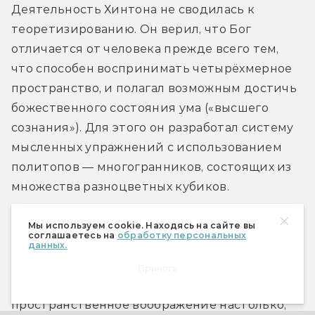
Деятельность Хинтона не сводилась к 
теоретизированию. Он верил, что Бог 
отличается от человека прежде всего тем, 
что способен воспринимать четырёхмерное 
пространство, и полагал возможным достичь 
божественного состояния ума («высшего 
сознания»). Для этого он разработал систему 
мысленных упражнений с использованием 
политопов — многогранников, состоящих из 
множества разноцветных кубиков.
Хинтон привлёк к работе сестру своей жены 
Мы используем cookie. Находясь на сайте вы
соглашаетесь на
обработку персональных
Алисию Буль, дочь известного математика 
данных.
Джорджа Буля. Хотя Алисия не получила 
Принять
высшего образования, она сумела развить 
пространственное воображение настолько, 