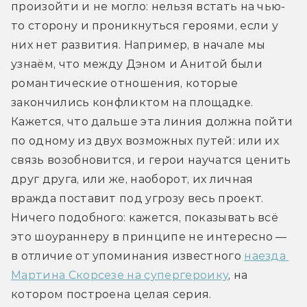
произойти и не могло: нельзя встать на чью-
то сторону и проникнуться героями, если у 
них нет развития. Например, в начале мы 
узнаём, что между Дэном и Анитой были 
романтические отношения, которые 
закончились конфликтом на площадке. 
Кажется, что дальше эта линия должна пойти 
по одному из двух возможных путей: или их 
связь возобновится, и герои научатся ценить 
друг друга, или же, наоборот, их личная 
вражда поставит под угрозу весь проект. 
Ничего подобного: кажется, показывать всё 
это шоураннеру в принципе не интересно — 
в отличие от упоминания известного 
наезда 
Мартина Скорсезе на супергероику
, на 
котором построена целая серия.