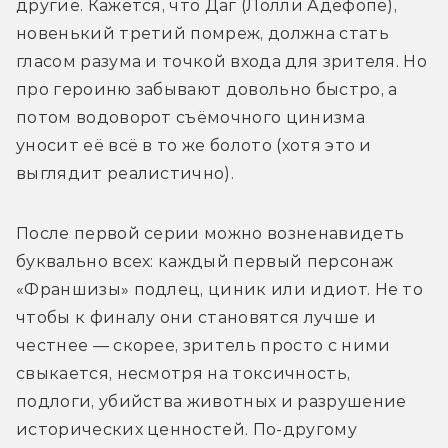
другие. Кажется, что Даг (Лолли Адефопе), 
новенький третий помреж, должна стать 
гласом разума и точкой входа для зрителя. Но 
про героиню забывают довольно быстро, а 
потом водоворот съёмочного цинизма 
уносит её всё в то же болото (хотя это и 
выглядит реалистично).  
После первой серии можно возненавидеть 
буквально всех: каждый первый персонаж 
«Франшизы» подлец, циник или идиот. Не то 
чтобы к финалу они становятся лучше и 
честнее — скорее, зритель просто с ними 
свыкается, несмотря на токсичность, 
подлоги, убийства животных и разрушение 
исторических ценностей. По-другому 