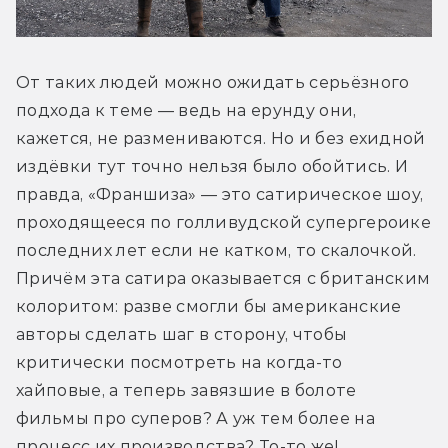
От таких людей можно ожидать серьёзного 
подхода к теме — ведь на ерунду они, 
кажется, не размениваются. Но и без ехидной 
издёвки тут точно нельзя было обойтись. И 
правда, «Франшиза» — это сатирическое шоу, 
проходящееся по голливудской супергероике 
последних лет если не катком, то скалочкой. 
Причём эта сатира оказывается с британским 
колоритом: разве смогли бы американские 
авторы сделать шаг в сторону, чтобы 
критически посмотреть на когда-то 
хайповые, а теперь завязшие в болоте 
фильмы про суперов? А уж тем более на 
процесс их производства? То-то же!