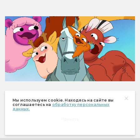
«Мир кентавров»
 (Centaurworld) 
Мы используем cookie. Находясь на сайте вы
возвращается со вторым сезоном. Этот 
соглашаетесь на
обработку персональных
данных.
пародийный, но очень эмоциональный 
Принять
фэнтезийный мюзикл в первом сезоне 
рассказывал историю храброй боевой 
лошадки, которая пыталась разыскать свою 