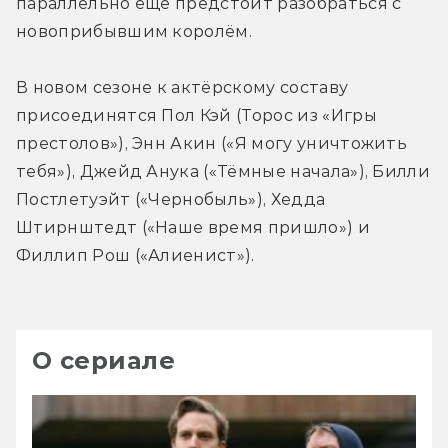
параллельно ещё предстоит разобраться с 
новоприбывшим королём. 
В новом сезоне к актёрскому составу 
присоединятся Пол Кэй (Торос из «Игры 
престолов»), Энн Акин («Я могу уничтожить 
тебя»), Джейд Анука («Тёмные начала»), Билли 
Постлетуэйт («Чернобыль»), Хедда 
Штирнштедт («Наше время пришло») и 
Филлип Рош («Алиенист»).
О сериале