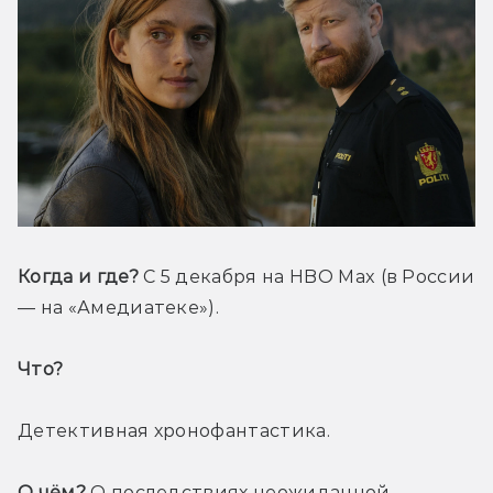
Когда и где?
 С 5 декабря на HBO Max (в России 
— на «Амедиатеке»).
Что? 
Детективная хронофантастика. 
О чём?
 О последствиях неожиданной 