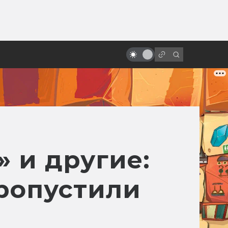
от
12 оттенков тьмы. Самые
зловещие новогодние и
рождественские фильмы
 и другие:
ропустили