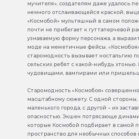
мучителя», создателям даже удалось пе
немного отслаивающейся краской, выцв
«Космобой» мультяшный в самом положи
почти не прибегает к гуттаперчевой ра
узнаваемую форму персонажа, а выразит
моде на меметичные фейсы. «Космобоя» 
старомодность вызывает ностальгию п
сельских ребят с какой-нибудь хтонью. И
чудовищами, вампирами или пришельц
Старомодность «Космобоя» совершенно н
масштабному сюжету. С одной стороны,
маленького города, с другой – их заста
опасностью. Экшен потрясающе динами
которые Космобой подбирает в самой п
пространство для необычных способов 