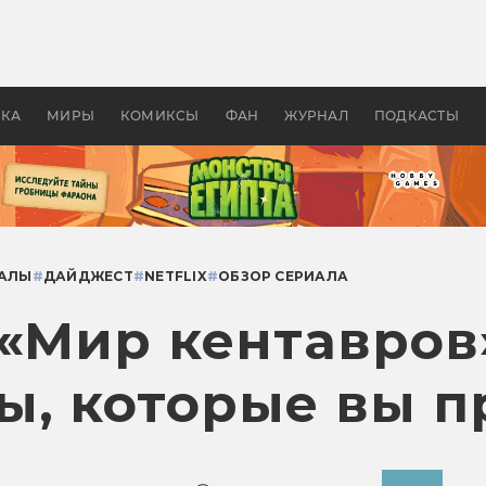
оздавались «Страшилы»:
«Одиссея» Нолана: что эт
, без которого не было
фильм сделал с Гомером и
ластелина колец»
Древней Грецией
УКА
МИРЫ
КОМИКСЫ
ФАН
ЖУРНАЛ
ПОДКАСТЫ
АЛЫ
#
ДАЙДЖЕСТ
#
NETFLIX
#
ОБЗОР СЕРИАЛА
«Мир кентавров»
ы, которые вы п