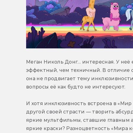
Меган Николь Донг… интересная. У неё е
эффектный, чем техничный. В отличие о
она не продвигает тему инклюзивности
вопросы её как будто не интересуют. 
И хотя инклюзивность встроена в «Мир 
другой своей страсти — творить абсур
яркие мультфильмы, ставшие главным а
яркие краски? Разноцветность «Мира ке