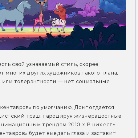
сть свой узнаваемый стиль, скорее 
т многих других художников такого плана, 
 или толерантности — нет, социальные 
кентавров» по умолчанию, Донг отдаётся 
дистский трэш, пародируя жизнерадостные 
нимационным трендом 2010-х. В них есть 
нтавров» будет выедать глаза и заставит 