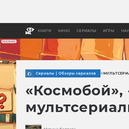
Как с
фильм
бы «В
КНИГИ
КИНО
СЕРИАЛЫ
ИГРЫ
НА
РЕКЛАМА
Сериалы
|
Обзоры сериалов
#
МУЛЬТСЕРИ
«Космобой», 
мультсериал
Марина Беляева