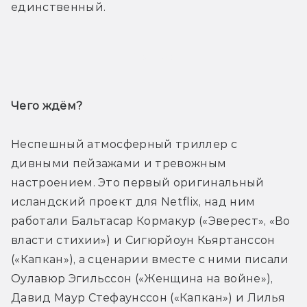
единственный.
Трейлер
Чего ждём? 
Неспешный атмосферный триллер с 
дивными пейзажами и тревожным 
настроением. Это первый оригинальный 
исландский проект для Netflix, над ним 
работали Бальтасар Кормакур («Эверест», «Во 
власти стихии») и Сигюрйоун Кьяртанссон 
(«Капкан»), а сценарии вместе с ними писали 
Оулавюр Эгильссон («Женщина на войне»), 
Давид Маур Стефаунссон («Капкан») и Лилья 