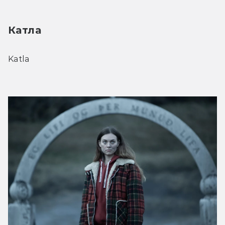
Катла 
Katla