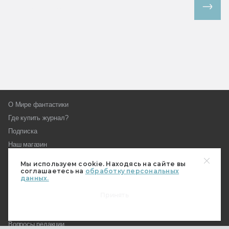
Все спецпроекты
О Мире фантастики
Где купить журнал?
Подписка
Наш магазин
Пользовательское соглашение
Мы используем cookie. Находясь на сайте вы
соглашаетесь на
обработку персональных
Контакты и редакция
данных.
Реклама на «Мире фантастики»
Принять
Как стать автором МирФ
Награды «Мира фантастики»
Вопросы редакции