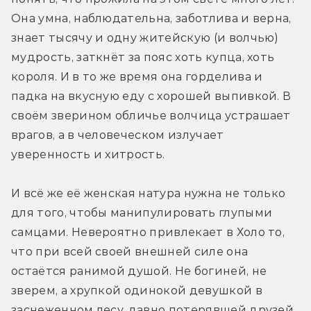
Она умна, наблюдательна, заботлива и верна, 
знает тысячу и одну житейскую (и волчью) 
мудрость, заткнёт за пояс хоть купца, хоть 
короля. И в то же время она горделива и 
падка на вкусную еду с хорошей выпивкой. В 
своём зверином обличье волчица устрашает 
врагов, а в человеческом излучает 
уверенность и хитрость. 
И всё же её женская натура нужна не только 
для того, чтобы манипулировать глупыми 
самцами. Невероятно привлекает в Холо то, 
что при всей своей внешней силе она 
остаётся ранимой душой. Не богиней, не 
зверем, а хрупкой одинокой девушкой в 
заснеженном лесу, давно потерявшей друзей 