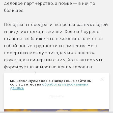
деловое партнёрство, а позже — в нечто 
большее.
Попадая в передряги, встречая разных людей 
и видя их подход к жизни, Холо и Лоуренс 
становятся ближе, что неизбежно влечёт за 
собой новые трудности и сомнения. Не в 
перерывах между эпизодами «главного» 
сюжета, а в синергии с ним. Хоть автор чуть 
форсирует взаимоотношения героев в 
первом томе (сказывается попытка запихнуть 
в первую книгу как можно больше всего), их 
Мы используем cookie. Находясь на сайте вы
соглашаетесь на
обработку персональных
динамика кажется естественной и идеально 
данных.
встраивается в повествование. 
Принять