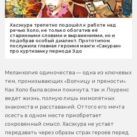
Хасэкура трепетно подошёл к работе над
речью Холо, не только обогатив её
старинными словами и выражениями, но и
подобрав особый диалект. Прототипом
послужила главная героиня манги «Сакуран»
про куртизанку периода Эдо
Меланхолия одиночества — одна из ключевых 
тем, пронизывающих «Волчицу и пряности». 
Как Холо была всеми покинута, так и Лоуренс 
ведёт жизнь, полную лишь мимолётных 
знакомств и расставаний. Оттого его мечта 
осесть в одном месте приобретает 
сокровенный смысл. Хасэкура не устаёт 
передавать через образы страх героев перед 