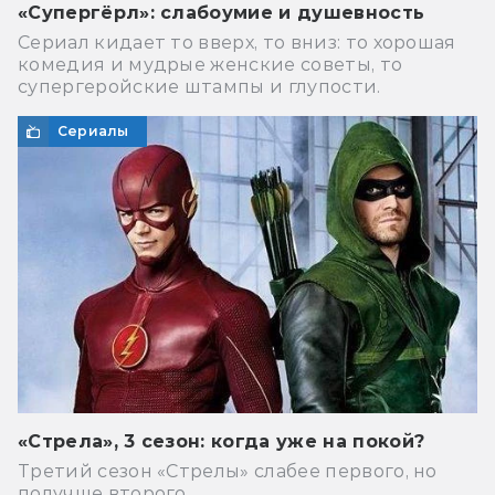
«Супергёрл»: слабоумие и душевность
Сериал кидает то вверх, то вниз: то хорошая
комедия и мудрые женские советы, то
супергеройские штампы и глупости.
Сериалы
«Стрела», 3 сезон: когда уже на покой?
Третий сезон «Стрелы» слабее первого, но
получше второго.