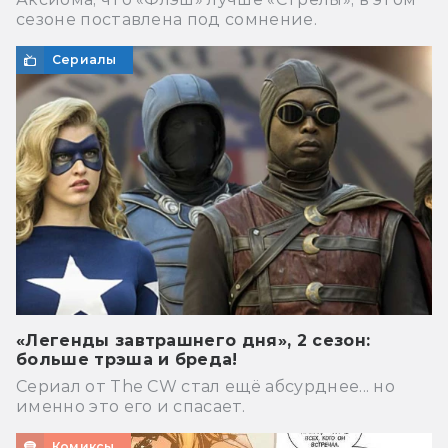
сезоне поставлена под сомнение.
Сериалы
«Легенды завтрашнего дня», 2 сезон:
больше трэша и бреда!
Сериал от The CW стал ещё абсурднее... но
именно это его и спасает.
Комиксы