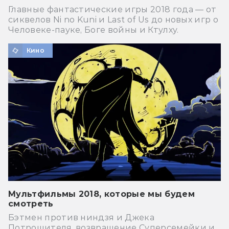
Главные фантастические игры 2018 года — от
сиквелов Ni no Kuni и Last of Us до новых игр о
Человеке-пауке, Боге войны и Ктулху.
Кино
Мультфильмы 2018, которые мы будем
смотреть
Бэтмен против ниндзя и Джека
Потрошителя, возвращение Суперсемейки и