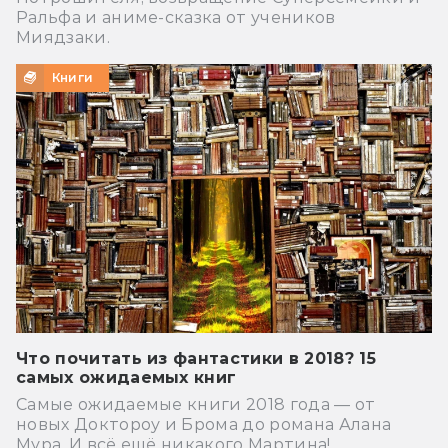
Ральфа и аниме-сказка от учеников
Миядзаки.
Книги
Что почитать из фантастики в 2018? 15
самых ожидаемых книг
Самые ожидаемые книги 2018 года — от
новых Доктороу и Брома до романа Алана
Мура. И всё ещё никакого Мартина!