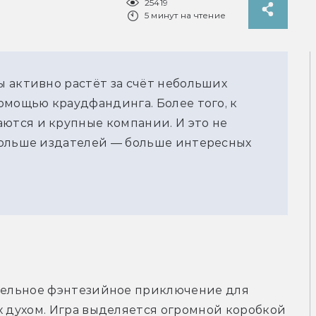
25419
5 минут на чтение
 активно растёт за счёт небольших
омощью краудфандинга. Более того, к
тся и крупные компании. И это не
больше издателей — больше интересных
ельное фэнтезийное приключение для 
 духом. Игра выделяется огромной коробкой 