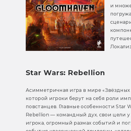
и множе
погружа
сценари
компоне
путешес
Локализ
Star Wars: Rebellion
Асимметричная игра в мире «Звёздных в
которой игроки берут на себя роли имп
повстанцев. Главные особенности Star Wa
Rebellion — командный дух, свои цели у
игрока, огромный размах событий и пог