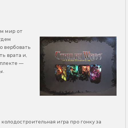
м мир от 
удем 
о вербовать 
ь врата и, 
плекте — 
. 
 колодостроительная игра про гонку за 