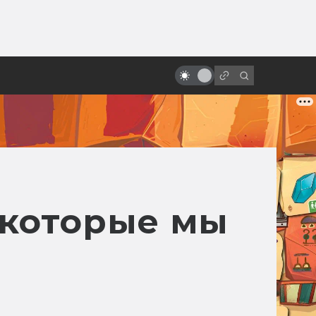
от
«Крикуны»: история фильма,
опоздавшего на десятилетие
, которые мы