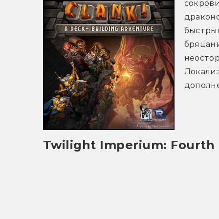
сокрови
драконо
быстры
бряцани
неостор
Локализ
дополн
Twilight Imperium: Fourth 