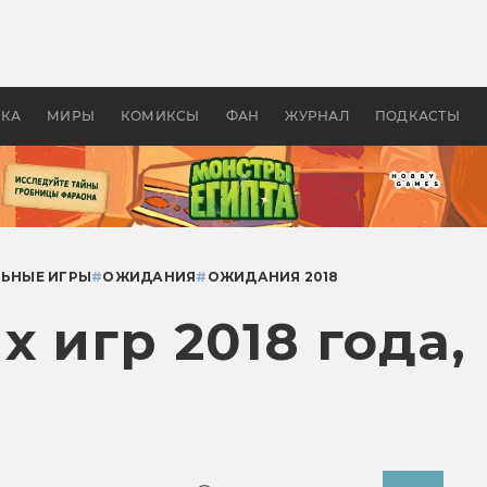
оздавались «Страшилы»:
«Одиссея» Нолана: что эт
, без которого не было
фильм сделал с Гомером и
ластелина колец»
Древней Грецией
УКА
МИРЫ
КОМИКСЫ
ФАН
ЖУРНАЛ
ПОДКАСТЫ
ЬНЫЕ ИГРЫ
#
ОЖИДАНИЯ
#
ОЖИДАНИЯ 2018
х игр 2018 года