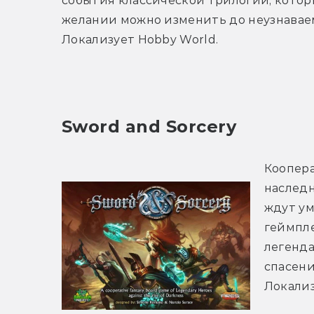
события классической трилогии, котор
желании можно изменить до неузнаваем
Локализует Hobby World.
Sword and Sorcery
Коопера
наследн
ждут ум
геймпле
легенда
спасени
Локализ