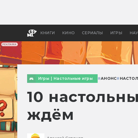
Как с
фильм
бы «В
КНИГИ
КИНО
СЕРИАЛЫ
ИГРЫ
НА
РЕКЛАМА
Игры
|
Настольные игры
#
АНОНС
#
НАСТОЛ
10 настольны
ждём
Алексей Сапонов