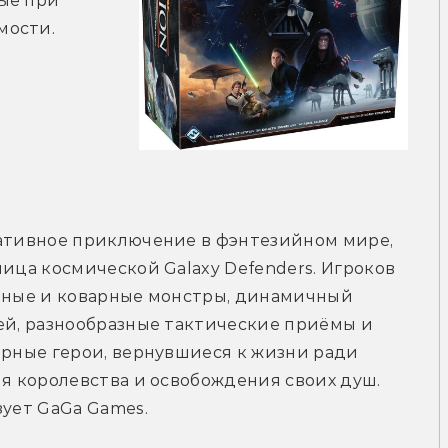
ые при 
ости. 
тивное приключение в фэнтезийном мире, 
ица космической Galaxy Defenders. Игроков 
ные и коварные монстры, динамичный 
й, разнообразные тактические приёмы и 
рные герои, вернувшиеся к жизни ради 
я королевства и освобождения своих душ. 
ует GaGa Games.