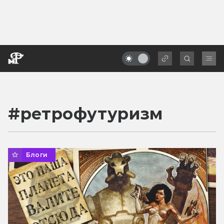
#
ретрофутуризм
Блоги