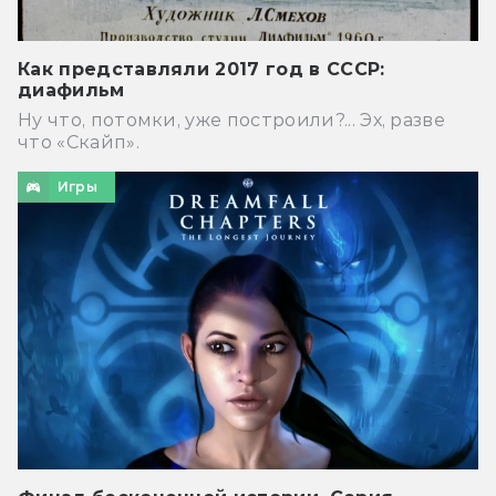
Как представляли 2017 год в СССР:
диафильм
Ну что, потомки, уже построили?... Эх, разве
что «Скайп».
Игры