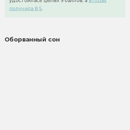
удостоилась целых 9 баллов, а
вторая
получила 8,5
.
Оборванный сон