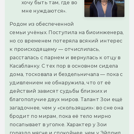
хочу быть там, где во
мне нуждаются».
Родом из обеспеченной
семьи учёных. Поступила на биоинженера,
но со временем потеряла всякий интерес
к происходящему — отчислилась,
рассталась с парнем и вернулась к отцу в
Касабланку. С тех пор в основном сидела
дома, тосковала и бездельничала — пока с
удивлением не обнаружила, что от её
действий зависят судьбы близких и
благополучие двух миров. Талант Зои ещё
загадочнее, чем у «скользящих»: во сне она
бродит по мирам, пока её тело мирно
посапывает в уголке. Характер у Зои
гораздо мягче и спокойнее, чем у Эйприл.