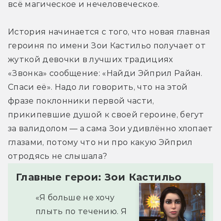
всё магическое и нечеловеческое.
История начинается с того, что новая главная 
героиня по имени Зои Кастильо получает от 
жуткой девочки в лучших традициях 
«Звонка» сообщение: «Найди Эйприл Райан. 
Спаси её». Надо ли говорить, что на этой 
фразе поклонники первой части, 
прикипевшие душой к своей героине, бегут 
за валидолом — а сама Зои удивлённо хлопает 
глазами, потому что ни про какую Эйприл 
отродясь не слышала?
Главные герои: Зои Кастильо
«Я больше не хочу
плыть по течению. Я