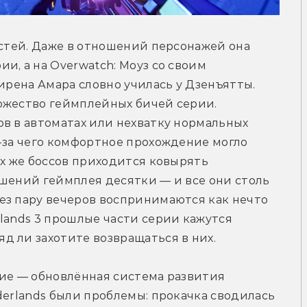
остей. Даже в отношений персонажей она 
, а на Overwatch: Моуз со своим 
ирена Амара словно училась у Дзенъятты. 
ожество геймплейных бичей серии. 
в в автоматах или нехватку нормальных 
-за чего комфортное прохождение могло 
ех же боссов приходится ковырять 
шений геймплея десятки — и все они столь 
ез пару вечеров воспринимаются как нечто 
lands 3 прошлые части серии кажутся 
 ли захотите возвращаться в них. 
ие — обновлённая система развития 
derlands были проблемы: прокачка сводилась 