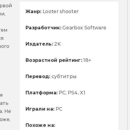
рвой 
Жанр:
Looter shooter
и, 
Разработчик:
Gearbox Software
ем 
я 
Издатель:
2K
ого 
Возрастной рейтинг:
18+
Перевод:
субтитры
Платформа:
PC, PS4, X1
я 
ать 
Играли на:
PC
. Не 
же, 
Похоже на: