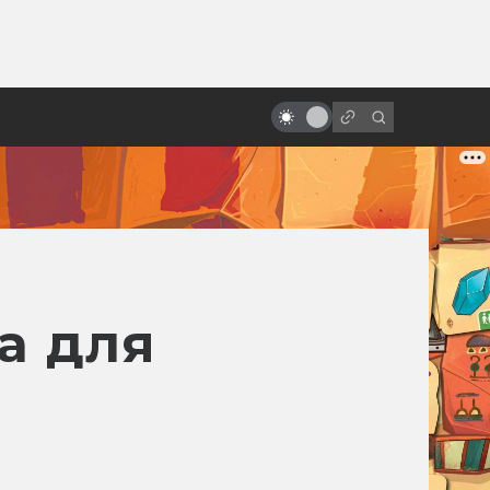
ы»:
ыло
Первые сцены, которые круче
всего остального фильма
а для