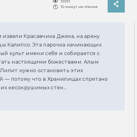
12051
10 минут на чтение
 извели Красавчика Джека, на арену
цы Калипсо. Эта парочка начинающих
ый культ имени себя и собирается с
ать настоящими божествами. Алым
 Лилит нужно остановить этих
й — потому что в Хранилищах спрятано
 их несокрушимых стен...