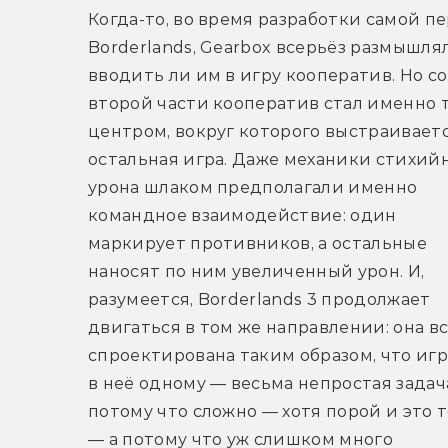
Когда-то, во время разработки самой пе
Borderlands, Gearbox всерьёз размышлял
вводить ли им в игру кооператив. Но со 
второй части кооператив стал именно т
центром, вокруг которого выстраиваетс
остальная игра. Даже механики стихийн
урона шлаком предполагали именно 
командное взаимодействие: один 
маркирует противников, а остальные 
наносят по ним увеличенный урон. И, 
разумеется, Borderlands 3 продолжает 
двигаться в том же направлении: она вс
спроектирована таким образом, что игр
в неё одному — весьма непростая задача
потому что сложно — хотя порой и это то
— а потому что уж слишком много 