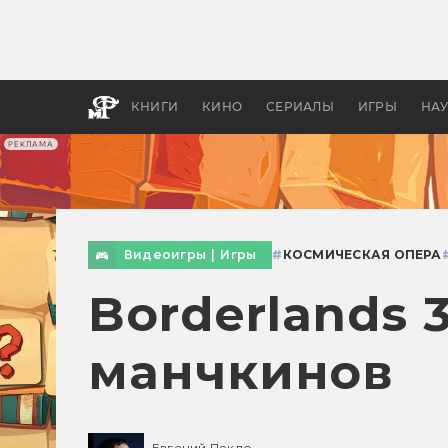
Какие
авгус
апока
детск
КНИГИ
КИНО
СЕРИАЛЫ
ИГРЫ
НА
РЕКЛАМА
Видеоигры
|
Игры
#
КОСМИЧЕСКАЯ ОПЕРА
Borderlands 
манчкинов
Евгений Пекло