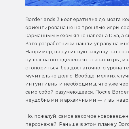
Borderlands 3 кооперативна до мозга к
ориентирована не на прошлые игры серии
карманным мехом явно навеяна D.Va, а с
Зато разработчики нашли управу на мн
Например, на рутинную закупку патроно
пушек на определённых этапах игры, из
стопориться: без достаточного урона т
мучительно долго. Вообще, мелких улуч
интуитивны и необходимы, что уже чер
само собой разумеющееся. После Border
неудобными и архаичными — и вы навряд
Но, пожалуй, самое весомое нововведен
персонажей. Раньше в этом плане у Bor