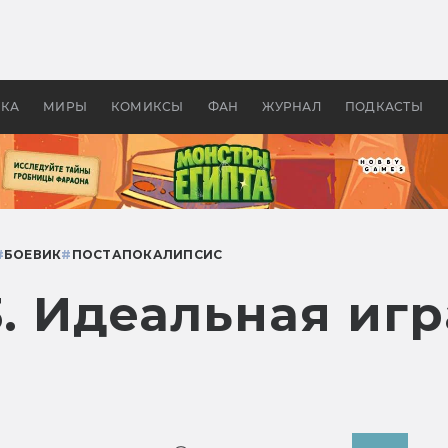
 фильмы смотреть в
Как создавались «Страшил
те 2026? В мире —
фильм, без которого не б
липсис, в России —
бы «Властелина колец»
ие комедии
УКА
МИРЫ
КОМИКСЫ
ФАН
ЖУРНАЛ
ПОДКАСТЫ
#
БОЕВИК
#
ПОСТАПОКАЛИПСИС
3. Идеальная игр