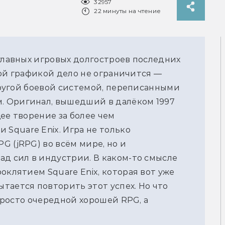
32957
22 минуты на чтение
 главных игровых долгостроев последних
овой графикой дело не ограничится —
 другой боевой системой, переписанными
 Оригинал, вышедший в далёком 1997
ее творение за более чем
Square Enix. Игра не только
G (jRPG) во всём мире, но и
ад сил в индустрии. В каком-то смысле
оклятием Square Enix, которая вот уже
тается повторить этот успех. Но что
 просто очередной хорошей RPG, а