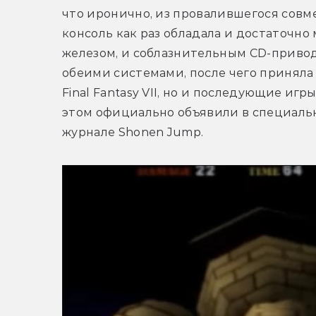
что иронично, из провалившегося совмес
консоль как раз обладала и достаточн
железом, и соблазнительным CD-привод
обеими системами, после чего приняла 
Final Fantasy VII, но и последующие игр
этом официально объявили в специальн
журнале Shonen Jump.