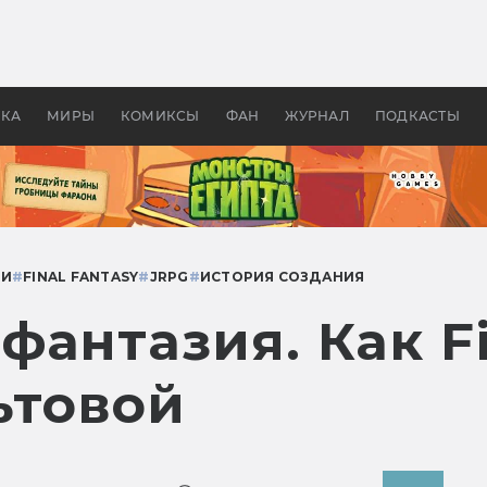
оздавались «Страшилы»:
«Одиссея» Нолана: что эт
, без которого не было
фильм сделал с Гомером и
ластелина колец»
Древней Грецией
УКА
МИРЫ
КОМИКСЫ
ФАН
ЖУРНАЛ
ПОДКАСТЫ
КИ
#
FINAL FANTASY
#
JRPG
#
ИСТОРИЯ СОЗДАНИЯ
антазия. Как Fi
льтовой