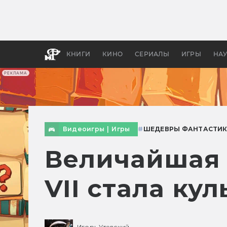
Как с
фильм
бы «В
КНИГИ
КИНО
СЕРИАЛЫ
ИГРЫ
НА
РЕКЛАМА
Видеоигры
|
Игры
#
ШЕДЕВРЫ ФАНТАСТИ
Величайшая ф
VII стала ку
Игорь Утевский