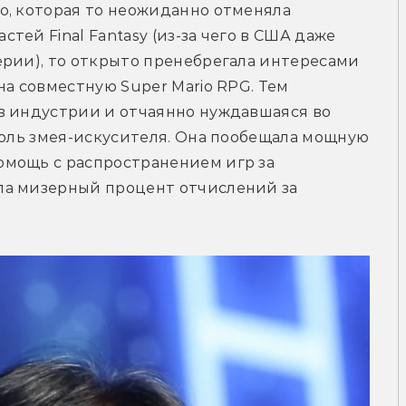
o, которая то неожиданно отменяла 
ей Final Fantasy (из-за чего в США даже 
рии), то открыто пренебрегала интересами 
а совместную Super Mario RPG. Тем 
в индустрии и отчаянно нуждавшаяся во 
роль змея-искусителя. Она пообещала мощную 
мощь с распространением игр за 
а мизерный процент отчислений за 