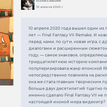
10 апреля 2020 г.
10 апреля 2020 года вышел один из
лет — Final Fantasy VII Remake. И н
перед нами, по сути, новая игра, с
диалогами и расширенным сюжетом.
году, — самое знаковое, определяющ
тридцатилетнюю историю компании 
популяризировала жанр японской RP
непосредственно повлияла на раскл
она же стала главным творческим пр
больше двух десятилетий тщетно пы
именно сделало Final Fantasy VII не
настоящей иконой мира видеоигр?