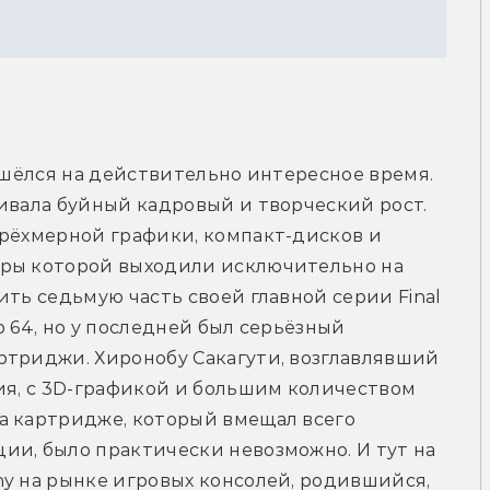
ишёлся на действительно интересное время. 
ивала буйный кадровый и творческий рост. 
рёхмерной графики, компакт-дисков и 
ры которой выходили исключительно на 
ть седьмую часть своей главной серии Final 
 64, но у последней был серьёзный 
ртриджи. Хиронобу Сакагути, возглавлявший 
ия, с 3D-графикой и большим количеством 
а картридже, который вмещал всего 
и, было практически невозможно. И тут на 
y на рынке игровых консолей, родившийся, 