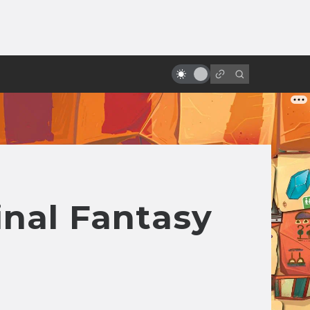
от
Мамору Хосода хотел стать
вторым Миядзаки, а стал самим
собой
nal Fantasy