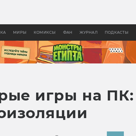
оздавались «Страшилы»:
«Одиссея» Нолана: что эт
, без которого не было
фильм сделал с Гомером и
ластелина колец»
Древней Грецией
УКА
МИРЫ
КОМИКСЫ
ФАН
ЖУРНАЛ
ПОДКАСТЫ
ые игры на ПК: 
моизоляции