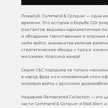
Пожалуй, Command & Conquer — одна из
времени. Это история о борьбе GDI (ми
(сектантов, ведомых харизматичным лид
и обладание таинственным и опасным м
найм войск, знаменитая зелёная рамочка
стратегические обходы с тыла и, конеч
миссиями. Классика жанра!
Серия C&C породила не только несколь
в народ фраз, но и клюквенный спин-оф
мировую войну с русскими дирижаблям
Недавняя Remastered Collection — это 
части Command & Conquer и Red Alert, а