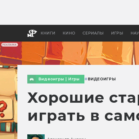
Как с
фильм
бы «В
КНИГИ
КИНО
СЕРИАЛЫ
ИГРЫ
НА
РЕКЛАМА
Видеоигры
|
Игры
#
ВИДЕОИГРЫ
Хорошие стар
играть в са
Александр Анохин