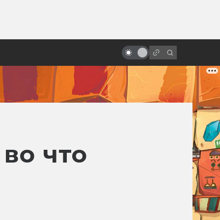
от
Студия Gainax: история одной
легенды
во что