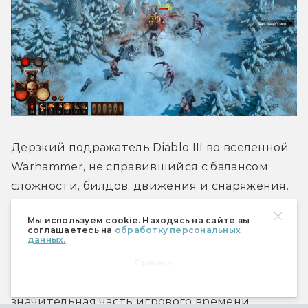
Дерзкий подражатель Diablo III во вселенной 
Warhammer, не справившийся с балансом 
сложности, билдов, движения и снаряжения. 
Не ощущается развитие персонажа, 
Мы используем cookie. Находясь на сайте вы
соотношение использования навыков и 
соглашаетесь на
обработку персональных
данных.
простого удара перекорёжено в сторону 
последнего, монстров нападает слишком 
Принять
много, а карты обычно узкие. В итоге 
значительная часть игрового времени 