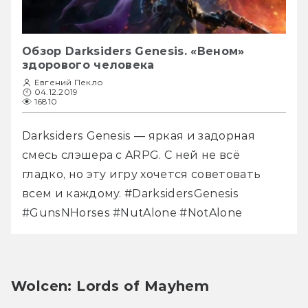
Обзор Darksiders Genesis. «Веном»
здорового человека
Евгений Пекло
04.12.2019
16810
Darksiders Genesis — яркая и задорная 
смесь слэшера с ARPG. С ней не всё 
гладко, но эту игру хочется советовать 
всем и каждому. #DarksidersGenesis 
#GunsNHorses #NutAlone #NotAlone
Wolcen: Lords of Mayhem