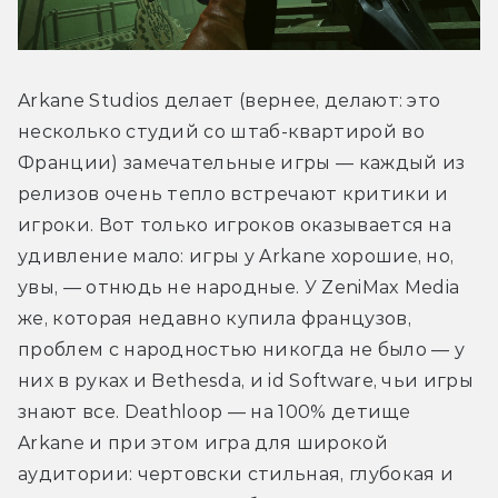
Arkane Studios делает (вернее, делают: это 
несколько студий со штаб-квартирой во 
Франции) замечательные игры — каждый из 
релизов очень тепло встречают критики и 
игроки. Вот только игроков оказывается на 
удивление мало: игры у Arkane хорошие, но, 
увы, — отнюдь не народные. У ZeniMax Media 
же, которая недавно купила французов, 
проблем с народностью никогда не было — у 
них в руках и Bethesda, и id Software, чьи игры 
знают все. Deathloop — на 100% детище 
Arkane и при этом игра для широкой 
аудитории: чертовски стильная, глубокая и 