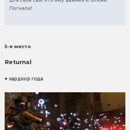
для себя сам, что ему важнее и ближе.
Погнали!
5-е место
Returnal 
♥ хардкор года