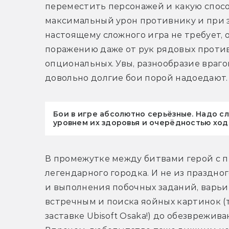
переместить персонажей и какую спосо
максимальный урон противнику и при э
настоящему сложного игра не требует,
поражению даже от рук рядовых противни
опциональных. Увы, разнообразие враго
довольно долгие бои порой надоедают.
Бои в игре абсолютно серьёзные. Надо сл
уровнем их здоровья и очерёдностью ходо
В промежутке между битвами герой с п
легендарного городка. И не из праздно
и выполнения побочных заданий, варьи
встречным и поиска яойных картинок (т
заставке Ubisoft Osaka!) до обезврежив