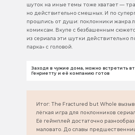
шуток на иные темы тоже хватает — тра
но действительно смешных. И по супер
прошлись от души: поклонники жанра ле
комиксам. Вкупе с безбашенным сюжет
из сериала эти шутки действительно п
парка» с головой.
Заходя в чужие дома, можно встретить в
Генриетту и её компанию готов
Итог: The Fractured but Whole вызы
лёгкая игра для поклонников сериал
Её геймплей достаточно разнообразе
маловато. До славы предшественниц