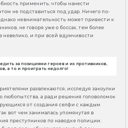
бность применить, чтобы нанести 
том не подставиться под удар. Ничего по-
 однако невнимательность может привести к 
ков, не говоря уже о боссах, тем более 
в невелико, и при всей вдумчивости 
едить за позициями героев и их противников,
в, а то и проиграть недолго!
риятелями развлекаются, исследуя закоулки 
го любопытства, а ради решения головоломок 
рующихся от создания селфи с каждым 
ак вот чем занималась упомянутая в 
ания преступников по наводке полиции. 