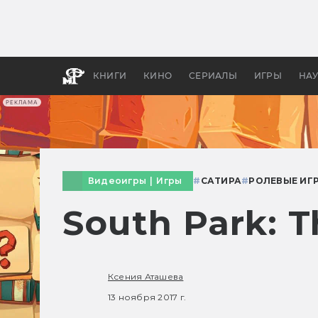
Как с
фильм
бы «В
КНИГИ
КИНО
СЕРИАЛЫ
ИГРЫ
НА
РЕКЛАМА
Видеоигры
|
Игры
#
САТИРА
#
РОЛЕВЫЕ ИГ
South Park: 
Ксения Аташева
13 ноября 2017 г.