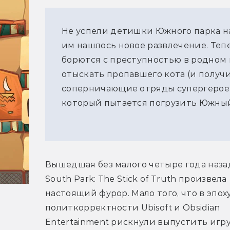
Не успели детишки Южного парка на
им нашлось новое развлечение. Теп
борются с преступностью в родном г
отыскать пропавшего кота (и получи
соперничающие отряды супергероев
который пытается погрузить Южный 
Вышедшая без малого четыре года назад
South Park: The Stick of Truth произвела 
настоящий фурор. Мало того, что в эпоху
политкорректности Ubisoft и Obsidian 
Entertainment рискнули выпустить игру 