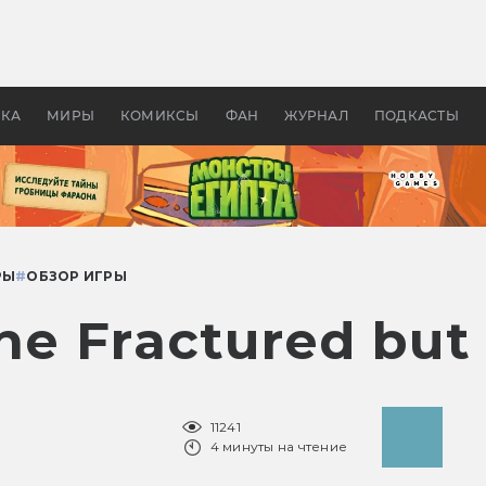
оздавались «Страшилы»:
«Одиссея» Нолана: что эт
, без которого не было
фильм сделал с Гомером и
ластелина колец»
Древней Грецией
УКА
МИРЫ
КОМИКСЫ
ФАН
ЖУРНАЛ
ПОДКАСТЫ
РЫ
#
ОБЗОР ИГРЫ
The Fractured bu
11241
4 минуты на чтение