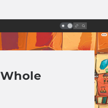
от
Питер Джексон: король трэша и
мёртвых девочек
t Whole