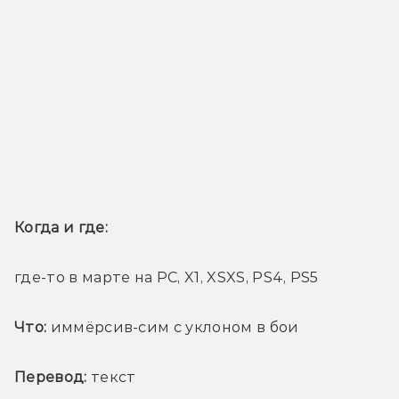
Когда и где: 
где-то в марте на PC, X1, XSXS, PS4, PS5
Что:
 иммёрсив-сим с уклоном в бои
Перевод:
 текст