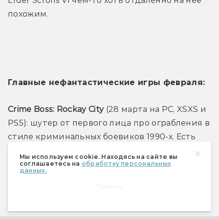
Elder Scrolls VI чем-то хоть отдалённо на неё 
похожим. 
Главные нефантастические игры февраля:
Crime Boss: Rockay City
 (28 марта на PC, XSXS и 
PS5): шутер от первого лица про ограбления в 
стиле криминальных боевиков 1990-х. Есть 
как одиночная кампания, так и 
Мы используем cookie. Находясь на сайте вы
кооперативные миссии. Никто толком не 
соглашаетесь на
обработку персональных
данных.
понимает, что в итоге из игры получится, а её 
Принять
рекламирует целая толпа известных актёров 
— от Майкла Рукера до Чака Норриса.