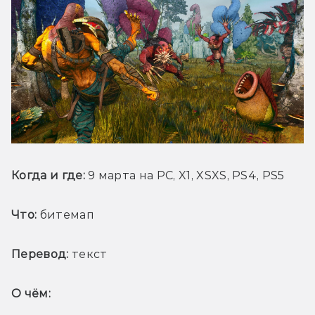
Когда и где: 
9 марта на PC, X1, XSXS, PS4, PS5
Что:
 битемап
Перевод:
 текст
О чём: 