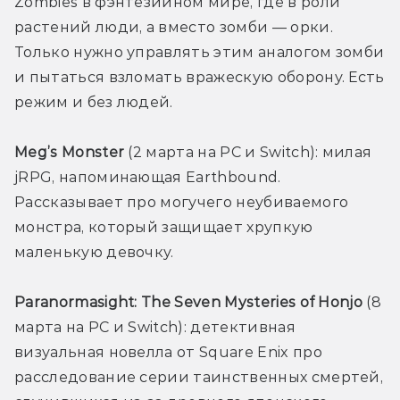
Zombies в фэнтезийном мире, где в роли 
растений люди, а вместо зомби — орки. 
Только нужно управлять этим аналогом зомби 
и пытаться взломать вражескую оборону. Есть 
режим и без людей.
Meg’s Monster
 (2 марта на PC и Switch): милая 
jRPG, напоминающая Earthbound. 
Рассказывает про могучего неубиваемого 
монстра, который защищает хрупкую 
маленькую девочку. 
Paranormasight: The Seven Mysteries of Honjo
 (8 
марта на PC и Switch): детективная 
визуальная новелла от Square Enix про 
расследование серии таинственных смертей, 