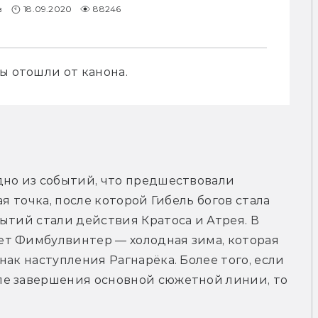
в
18.09.2020
88246
ы отошли от канона.
но из событий, что предшествовали 
я точка, после которой Гибель богов стала 
ытий стали действия Кратоса и Атрея. В 
т Фимбулвинтер — холодная зима, которая 
ак наступления Рагнарёка. Более того, если 
е завершения основной сюжетной линии, то 