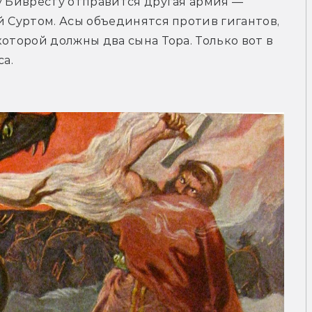
у Биврёсту отправится другая армия — 
й Суртом. Асы объединятся против гигантов, 
оторой должны два сына Тора. Только вот в 
са.