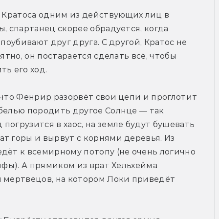
т Кратоса одним из действующих лиц в 
, спартанец скорее обрадуется, когда 
поубивают друг друга. С другой, Кратос не 
ятно, он постарается сделать всё, чтобы 
ь его ход. 
 что Фенрир разорвёт свои цепи и проглотит 
белью породить другое Солнце — так 
погрузится в хаос, на земле будут бушевать 
т горы и вырвут с корнями деревья. Из 
дёт к всемирному потопу (не очень логично 
ифы). А прямиком из врат Хельхейма 
 мертвецов, на котором Локи приведёт 