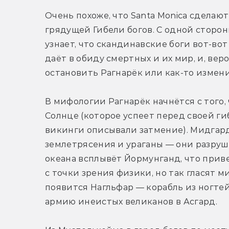
Очень похоже, что Santa Monica сделаю
грядущей Гибели богов. С одной стороны
узнает, что скандинавские боги вот-вот 
даёт в обиду смертных и их мир, и, веро
остановить Рагнарёк или как-то изменит
В мифологии Рагнарёк начнётся с того,
Солнце (которое успеет перед своей ги
викинги описывали затмение). Мидгард 
землетрясения и ураганы — они разруша
океана всплывёт Йормунганд, что приве
с точки зрения физики, но так гласят м
появится Нагльфар — корабль из ногтей
армию инеистых великанов в Асгард. 