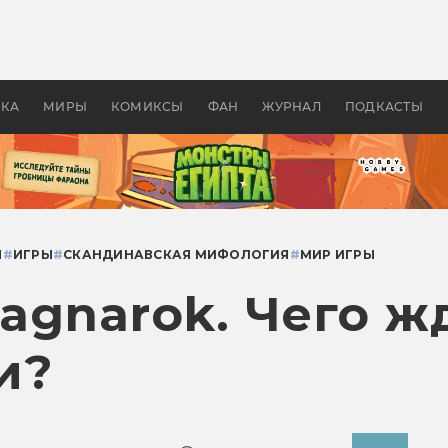
 фильмы смотреть в
Как создавались «Страшил
те 2026? В мире —
фильм, без которого не б
липсис, в России —
бы «Властелина колец»
ие комедии
УКА
МИРЫ
КОМИКСЫ
ФАН
ЖУРНАЛ
ПОДКАСТЫ
Ы
#
ИГРЫ
#
СКАНДИНАВСКАЯ МИФОЛОГИЯ
#
МИР ИГРЫ
Ragnarok. Чего ж
и?