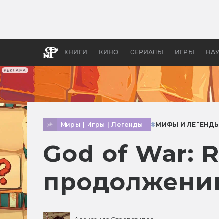
Какие
авгус
апока
детск
КНИГИ
КИНО
СЕРИАЛЫ
ИГРЫ
НА
РЕКЛАМА
Миры
|
Игры
|
Легенды
#
МИФЫ И ЛЕГЕНД
God of War: 
продолжени
Александр Стрепетилов