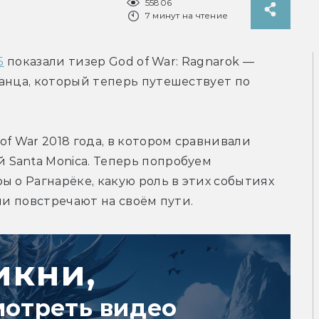
55806
7 минут на чтение
5
 показали тизер God of War: Ragnarok — 
анца, который теперь путешествует по 
f War 2018 года, в котором сравнивали 
Santa Monica. Теперь попробуем 
 о Рагнарёке, какую роль в этих событиях 
ни повстречают на своём пути.  
икни,
мотреть видео