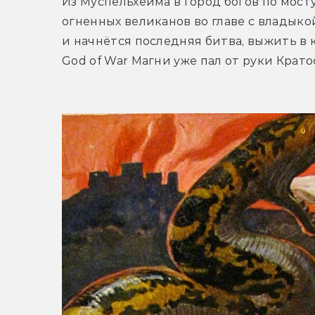
Из Муспельхейма в город богов по мост
огненных великанов во главе с владыко
и начнётся последняя битва, выжить в к
God of War Магни уже пал от руки Крато