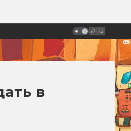
ы»:
ыло
«Крикуны»: история фильма,
опоздавшего на десятилетие
дать в