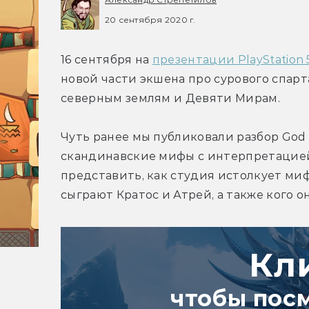
20 сентября 2020 г.
16 сентября на 
презентации PlayStation 
новой части экшена про сурового спарт
северным землям и Девяти Мирам.
Чуть ранее мы публиковали разбор God o
скандинавские мифы с интерпретацией 
представить, как студия истолкует мифы
сыграют Кратос и Атрей, а также кого о
Кл
чтобы пос