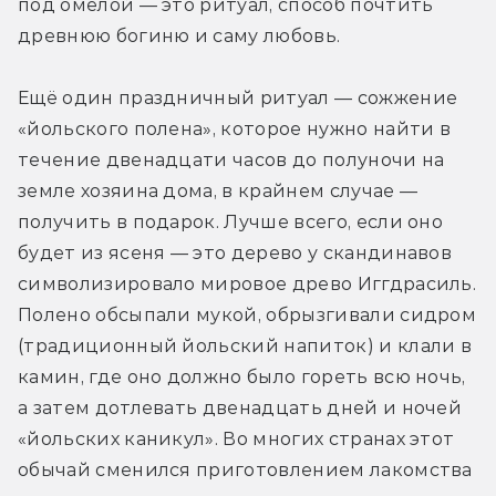
под омелой — это ритуал, способ почтить 
древнюю богиню и саму любовь.
Ещё один праздничный ритуал — сожжение 
«йольского полена», которое нужно найти в 
течение двенадцати часов до полуночи на 
земле хозяина дома, в крайнем случае — 
получить в подарок. Лучше всего, если оно 
будет из ясеня — это дерево у скандинавов 
символизировало мировое древо Иггдрасиль. 
Полено обсыпали мукой, обрызгивали сидром 
(традиционный йольский напиток) и клали в 
камин, где оно должно было гореть всю ночь, 
а затем дотлевать двенадцать дней и ночей 
«йольских каникул». Во многих странах этот 
обычай сменился приготовлением лакомства 