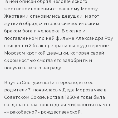
 в ней описан обряд человеческого 
жертвоприношения страшному Морозу. 
Жертвами становились девушки, и этот 
жуткий обряд считался символическим 
браком бога и человека. В сказке и 
поставленном по ней фильме Александра Роу 
священный брак превратился в удочерение 
Морозом кроткой девушки, которая своей 
скромностью смогла его задобрить и 
получить за это награду.
Внучка Снегурочка (интересно, кто её 
родители?) появилась у Деда Мороза уже в 
Советском Союзе, когда в 1930-е годы была 
создана новая новогодняя мифология взамен 
«мракобесной» рождественской.