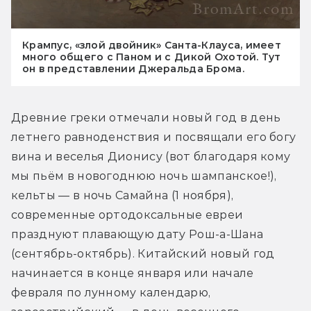
Крампус, «злой двойник» Санта-Клауса, имеет
много общего с Паном и с Дикой Охотой. Тут
он в представлении Джеральда Брома.
Древние греки отмечали новый год в день 
летнего равноденствия и посвящали его богу 
вина и веселья Дионису (вот благодаря кому 
мы пьём в новогоднюю ночь шампанское!), 
кельты — в ночь Самайна (1 ноября), 
современные ортодоксальные евреи 
празднуют плавающую дату Рош-а-Шана 
(сентябрь-октябрь). Китайский новый год 
начинается в конце января или начале 
февраля по лунному календарю, 