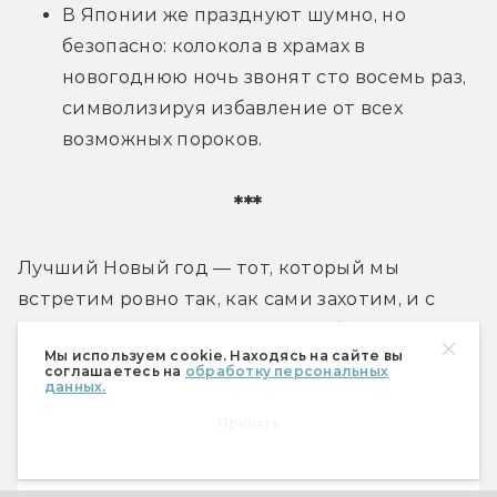
В Японии же празднуют шумно, но 
безопасно: колокола в храмах в 
новогоднюю ночь звонят сто восемь раз, 
символизируя избавление от всех 
возможных пороков.
***
Лучший Новый год — тот, который мы 
встретим ровно так, как сами захотим, и с 
теми людьми, которых сами выберем. «Мир 
Мы используем cookie. Находясь на сайте вы
фантастики» надеется, что ваши новогодне-
соглашаетесь на
обработку персональных
данных.
рождественские каникулы пройдут именно 
так!
Принять