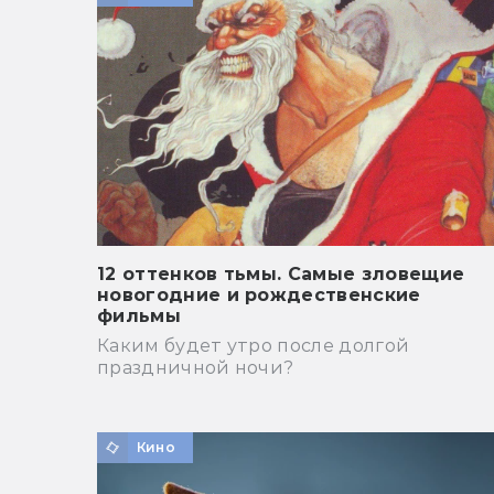
12 оттенков тьмы. Самые зловещие
новогодние и рождественские
фильмы
Каким будет утро после долгой
праздничной ночи?
Кино