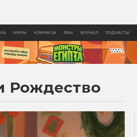
оздавались «Страшилы»:
«Одиссея» Нолана: что эт
, без которого не было
фильм сделал с Гомером и
ластелина колец»
Древней Грецией
УКА
МИРЫ
КОМИКСЫ
ФАН
ЖУРНАЛ
ПОДКАСТЫ
и Рождество