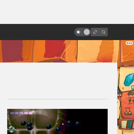
от
Это (не) ремейк: что такое
ребилд «Евангелиона»