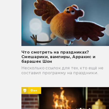
Что смотреть на праздниках?
Смешарики, вампиры, Арракис и
барашек Шон
Несколько ссылок для тех, кто ещё не
составил программу на праздники.
Фан