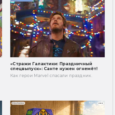
«Стражи Галактики: Праздничный
спецвыпуск»: Санте нужен огнемёт!
Как герои Marvel спасали праздник.
РЕКЛАМА