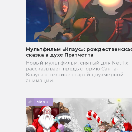
Мультфильм «Клаус»: рождественска
сказка в духе Пратчетта
Новый мультфильм, снятый для Netflix,
рассказывает предысторию Санта-
Клауса в технике старой двухмерной
анимации.
Миры