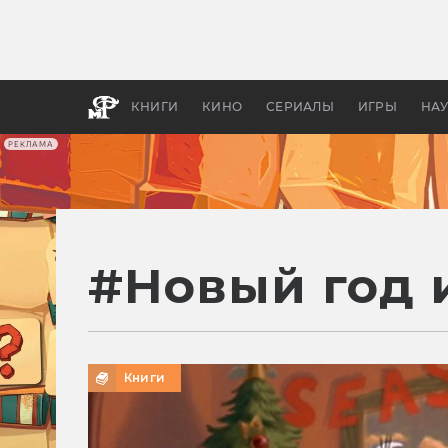
Как с
фильм
бы «В
КНИГИ
КИНО
СЕРИАЛЫ
ИГРЫ
НА
РЕКЛАМА
#
Новый год 
Книги