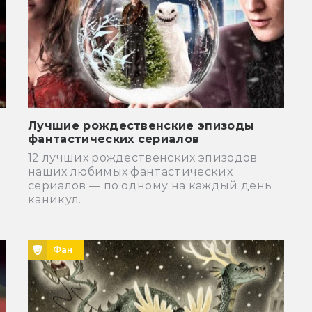
Лучшие рождественские эпизоды
!
фантастических сериалов
12 лучших рождественских эпизодов
наших любимых фантастических
сериалов — по одному на каждый день
каникул.
Фан