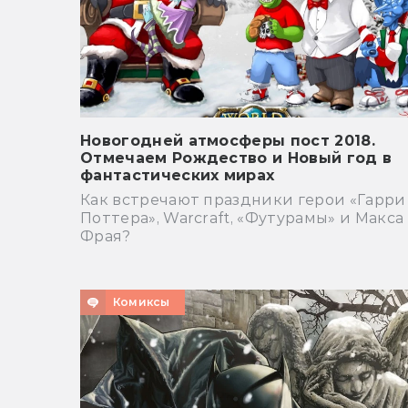
Новогодней атмосферы пост 2018.
Отмечаем Рождество и Новый год в
фантастических мирах
Как встречают праздники герои «Гарри
Поттера», Warсraft, «Футурамы» и Макса
Фрая?
Комиксы