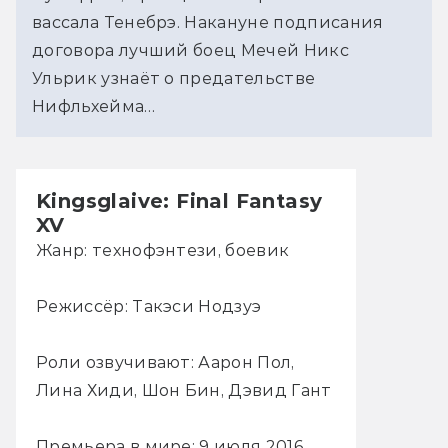
вассала Тенебрэ. Накануне подписания
договора лучший боец Мечей Никс
Ульрик узнаёт о предательстве
Нифльхейма…
Kingsglaive: Final Fantasy
XV
Жанр: технофэнтези, боевик
Режиссёр: Такэси Нодзуэ
Роли озвучивают: Аарон Пол,
Лина Хиди, Шон Бин, Дэвид Гант
Премьера в мире: 9 июля 2016