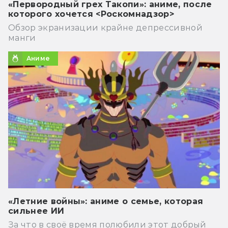
«Первородный грех Такопи»: аниме, после
которого хочется <Роскомнадзор>
Обзор экранизации крайне депрессивной
манги
Аниме
«Летние войны»: аниме о семье, которая
сильнее ИИ
За что в своё время полюбили этот добрый