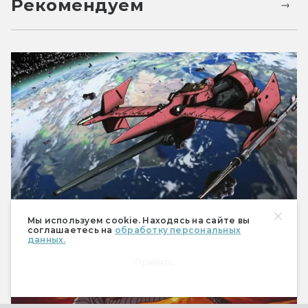
Рекомендуем
Лучшие аниме-сериалы: фантастика
Мы используем cookie. Находясь на сайте вы
соглашаетесь на
обработку персональных
данных.
Принять