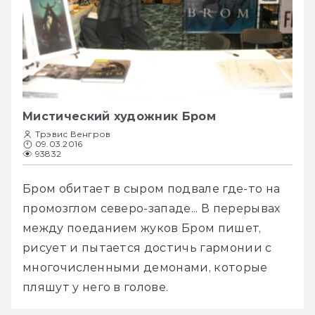
Мистический художник Бром
Трэвис Венгров
09.03.2016
93832
Бром обитает в сыром подвале где-то на 
промозглом северо-западе... В перерывах 
между поеданием жуков Бром пишет, 
рисует и пытается достичь гармонии с 
многочисленными демонами, которые 
пляшут у него в голове.