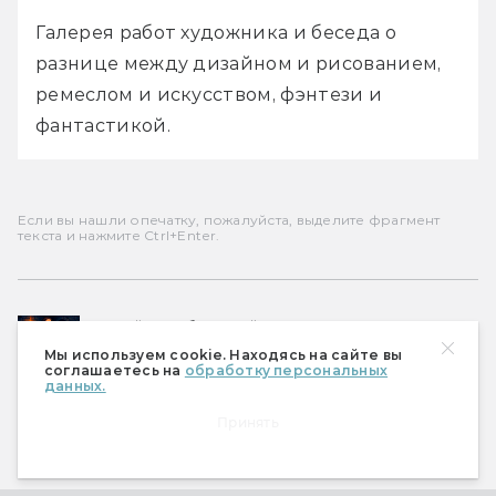
Галерея работ художника и беседа о 
разнице между дизайном и рисованием, 
ремеслом и искусством, фэнтези и 
фантастикой.
Если вы нашли опечатку, пожалуйста, выделите фрагмент
текста и нажмите Ctrl+Enter.
Сергей Серебрянский,
Нина Перченко
Мы используем cookie. Находясь на сайте вы
Главный редактор «Мира фантастики»,
соглашаетесь на
обработку персональных
читатель журнала с первого номера.
данных.
Принять
#
ИНТЕРВЬЮ
#
ХУДОЖНИКИ
#
ИЗБРАННОЕ