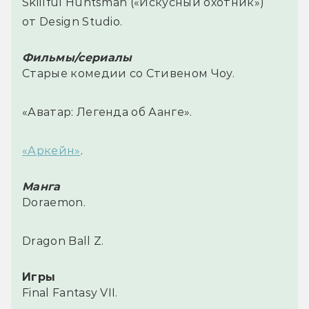
Skillful Huntsman («Искусный охотник»)
от Design Studio.
Фильмы/сериалы
Старые комедии со Стивеном Чоу.
«Аватар: Легенда об Аанге».
«Аркейн»
.
Манга
Doraemon.
Dragon Ball Z.
Игры
Final Fantasy VII.