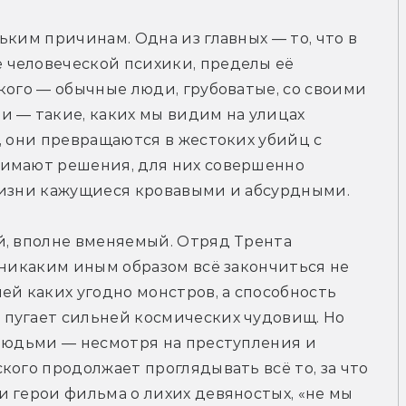
ким причинам. Одна из главных — то, что в 
человеческой психики, пределы её 
кого — обычные люди, грубоватые, со своими 
 — такие, каких мы видим на улицах 
, они превращаются в жестоких убийц с 
имают решения, для них совершенно 
жизни кажущиеся кровавыми и абсурдными.
й, вполне вменяемый. Отряд Трента 
 никаким иным образом всё закончиться не 
ей каких угодно монстров, а способность 
пугает сильней космических чудовищ. Но 
людьми — несмотря на преступления и 
ого продолжает проглядывать всё то, за что 
 герои фильма о лихих девяностых, «не мы 