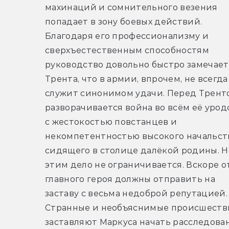
махинаций и сомнительного везения 
попадает в зону боевых действий. 
Благодаря его профессионализму и 
сверхъестественным способностям 
руководство довольно быстро замечает 
Трента, что в армии, впрочем, не всегда 
служит синонимом удачи. Перед Тренто
разворачивается война во всём её уродс
с жестокостью повстанцев и 
некомпетентностью высокого начальств
сидящего в столице далёкой родины. Но
этим дело не ограничивается. Вскоре о
главного героя должны отправить на 
заставу с весьма недоброй репутацией. 
Странные и необъяснимые происшестви
заставляют Маркуса начать расследован