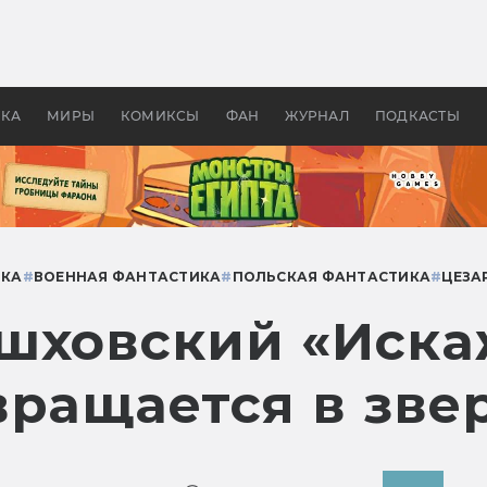
 фильмы смотреть в
Как создавались «Страшил
те 2026? В мире —
фильм, без которого не б
липсис, в России —
бы «Властелина колец»
ие комедии
УКА
МИРЫ
КОМИКСЫ
ФАН
ЖУРНАЛ
ПОДКАСТЫ
ИКА
#
ВОЕННАЯ ФАНТАСТИКА
#
ПОЛЬСКАЯ ФАНТАСТИКА
#
ЦЕЗА
шховский «Иска
вращается в зве