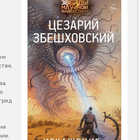
м 
тве, 
а, 
 
тряд 
я 
ие, 