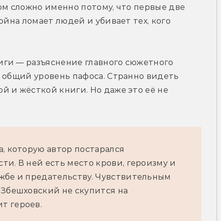
ом сложно именно потому, что первые две 
ойна ломает людей и убивает тех, кого 
ги — разъяснение главного сюжетного 
 общий уровень пафоса. Странно видеть 
 и жёсткой книги. Но даже это её не 
а, которую автор постарался
и. В ней есть место крови, героизму и
жбе и предательству. Чувствительным
 Збешховский не скупится на
т героев.