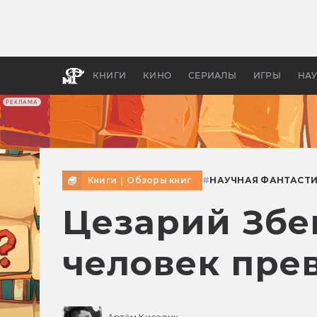
Какие
авгус
апока
детск
КНИГИ
КИНО
СЕРИАЛЫ
ИГРЫ
НА
РЕКЛАМА
Книги
|
Обзоры книг
#
НАУЧНАЯ ФАНТАСТ
Цезарий Збе
человек пре
Артём Киселик