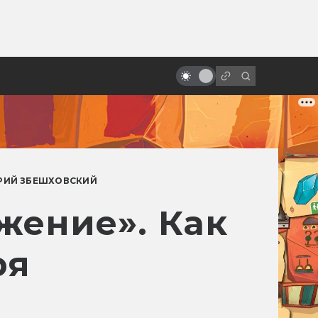
ы»:
ыло
Фильм «Бесконечная история»:
сказка нашего детства
РИЙ ЗБЕШХОВСКИЙ
жение». Как
ря