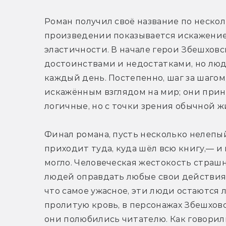
Роман получил своё название по несколь
произведении показывается искажение 
эластичности. В начале герои Збешховс
достоинствами и недостатками, но люди
каждый день. Постепенно, шаг за шагом
искажённым взглядом на мир; они прин
логичные, но с точки зрения обычной 
Финал романа, пусть несколько нелепы
приходит туда, куда шёл всю книгу,— и
могло. Человеческая жестокость страшн
людей оправдать любые свои действия 
что самое ужасное, эти люди остаются 
пролитую кровь, в персонажах Збешховск
они полюбились читателю. Как говорили