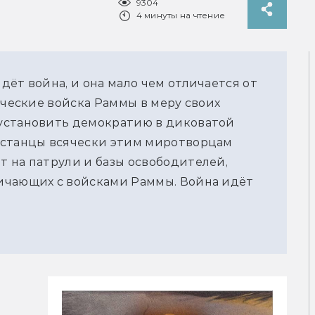
9304
4 минуты на чтение
ёт война, и она мало чем отличается от
рческие войска Раммы в меру своих
установить демократию в диковатой
встанцы всячески этим миротворцам
 на патрули и базы освободителей,
ичающих с войсками Раммы. Война идёт