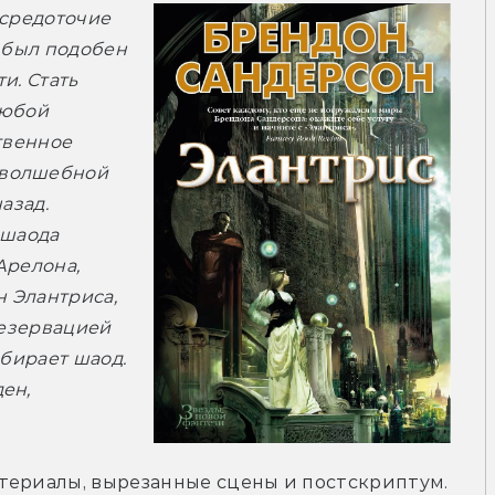
средоточие 
 был подобен 
. Стать 
юбой 
твенное 
волшебной 
зад. 
шаода 
релона, 
 Элантриса, 
езервацией 
бирает шаод. 
н, 
териалы, вырезанные сцены и постскриптум.