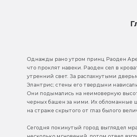
Г
Однажды рано утром принц Раоден Арел
что проклят навеки. Раоден сел в кроват
утренний свет. За распахнутыми дверь
Элантрис; стены его твердыни нависал
Они подымались на неимоверную высоту
черных башен за ними. Их обломанные 
на страже скрытого от глаз былого вели
Сегодня покинутый город выглядел мра
несколько мгновений, потом отвел взгл