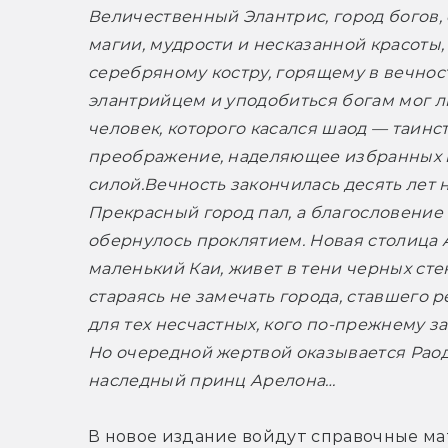
Величественный Элантрис, город богов, 
магии, мудрости и несказанной красоты,
серебряному костру, горящему в вечности
элантрийцем и уподобиться богам мог л
человек, которого касался шаод — таинс
преображение, наделяющее избранных 
силой.
Вечность закончилась десять лет на
Прекрасный город пал, а благословение 
обернулось проклятием. Новая столица А
маленький Каи, живет в тени черных стен
стараясь не замечать города, ставшего р
для тех несчастных, кого по-прежнему за
Но очередной жертвой оказывается Раоде
наследный принц Арелона…
В новое издание войдут справочные ма