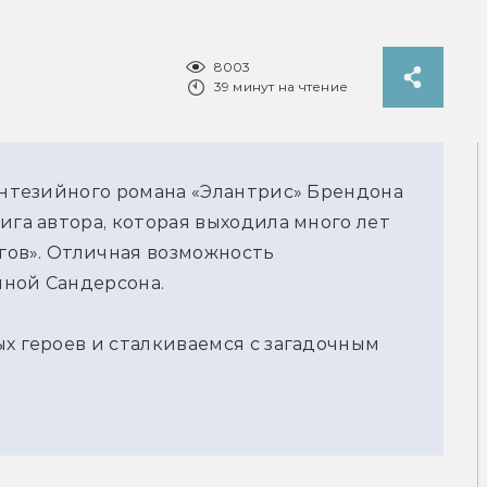
8003
39 минут на чтение
фэнтезийного романа «Элантрис» Брендона
ига автора, которая выходила много лет
огов». Отличная возможность
нной Сандерсона.
ых героев и сталкиваемся с загадочным