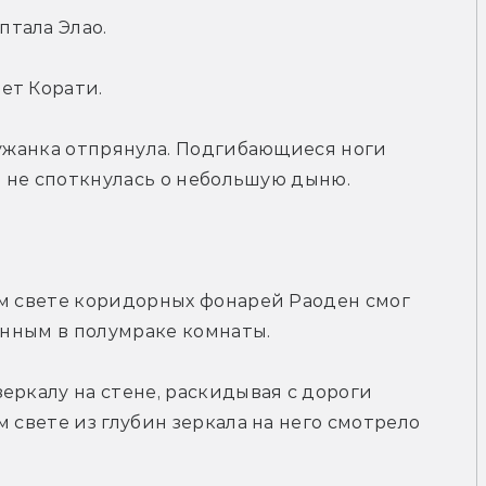
тала Элао.
ет Корати.
лужанка отпрянула. Подгибающиеся ноги 
ть не споткнулась о небольшую дыню.
м свете коридорных фонарей Раоден смог 
ченным в полумраке комнаты.
еркалу на стене, раскидывая с дороги 
 свете из глубин зеркала на него смотрело 