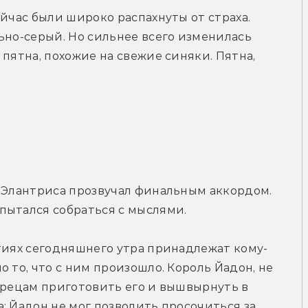
йчас были широко распахнуты от страха. 
ьно-серый. Но сильнее всего изменилась 
пятна, похожие на свежие синяки. Пятна, 
 Элантриса прозвучал финальным аккордом. 
пытался собраться с мыслями.
ытиях сегодняшнего утра принадлежат кому-
 то, что с ним произошло. Король Йадон, не 
жрецам приготовить его и вышвырнуть в 
; Йадон не мог позволить просочиться за 