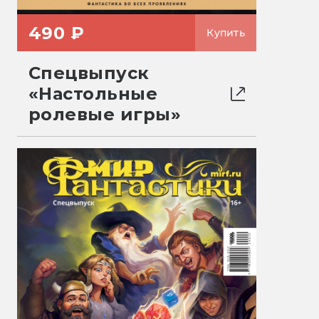
490 ₽
Купить
Спецвыпуск
«Настольные
ролевые игры»