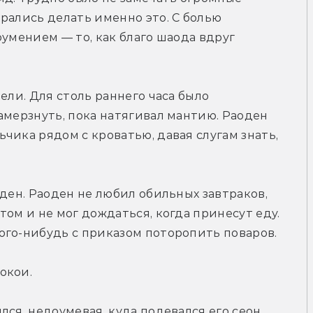
рались делать именно это. С болью 
умением — то, как благо шаода вдруг 
ели. Для столь раннего часа было 
амерзнуть, пока натягивал мантию. Раоден 
чика рядом с кроватью, давая слугам знать, 
ден. Раоден не любил обильных завтраков, 
ом и не мог дождаться, когда принесут еду. 
ого-нибудь с приказом поторопить поваров.
окои.
ся, недоумевая, куда подевался его сеон.