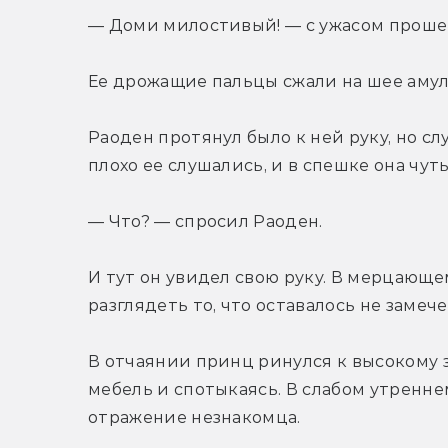
— Доми милостивый! — с ужасом прошеп
Ее дрожащие пальцы сжали на шее амул
Раоден протянул было к ней руку, но с
плохо ее слушались, и в спешке она чу
— Что? — спросил Раоден.
И тут он увидел свою руку. В мерцающе
разглядеть то, что оставалось не заме
В отчаянии принц ринулся к высокому з
мебель и спотыкаясь. В слабом утреннем
отражение незнакомца.