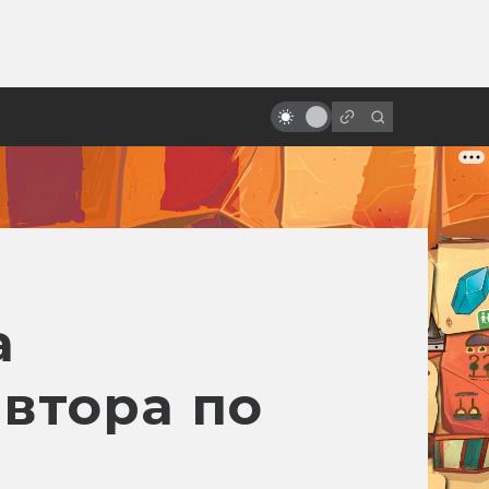
от
Сериал Star Wars Underworld:
неснятый криминальный нуар по
«Звёздным войнам»
а
втора по