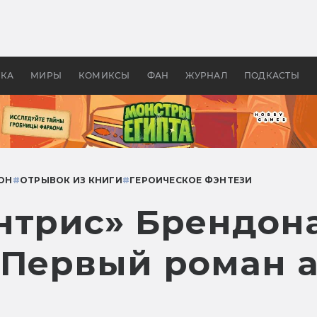
оздавались «Страшилы»:
«Одиссея» Нолана: что эт
, без которого не было
фильм сделал с Гомером и
ластелина колец»
Древней Грецией
УКА
МИРЫ
КОМИКСЫ
ФАН
ЖУРНАЛ
ПОДКАСТЫ
ОН
#
ОТРЫВОК ИЗ КНИГИ
#
ГЕРОИЧЕСКОЕ ФЭНТЕЗИ
нтрис» Брендон
 Первый роман а