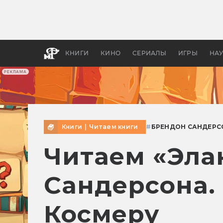
Как с
фильм
бы «В
КНИГИ
КИНО
СЕРИАЛЫ
ИГРЫ
НА
РЕКЛАМА
Книги
|
Читаем книги
#
БРЕНДОН САНДЕРС
Читаем «Эла
Сандерсона.
Космеру