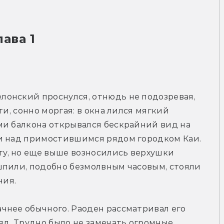
лава 1
онский проснулся, отнюдь не подозревая, 
и, сонно моргая: в окна лился мягкий 
ми балкона открывался бескрайний вид на 
и над примостившимся рядом городком Каи. 
, но еще выше возносились верхушки 
шпили, подобно безмолвным часовым, стояли 
чия.
чнее обычного. Раоден рассматривал его 
яд. Трудно было не замечать огромные 