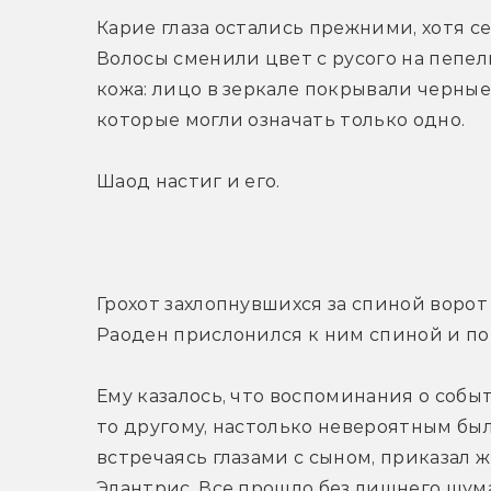
Карие глаза остались прежними, хотя се
Волосы сменили цвет с русого на пепел
кожа: лицо в зеркале покрывали черные 
которые могли означать только одно.
Шаод настиг и его.
Грохот захлопнувшихся за спиной ворот
Раоден прислонился к ним спиной и по
Ему казалось, что воспоминания о соб
то другому, настолько невероятным было
встречаясь глазами с сыном, приказал 
Элантрис. Все прошло без лишнего шума