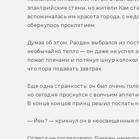
элантрийские стены, но жители Каи ста
вспоминалась им красота города, с недо
обернулось проклятием.
Думая об этом, Раоден выбрался из пост
необычайно тепло — он даже не успел з
пожал плечами и потянул шнур колоколь
что пора подавать завтрак.
Еще одна странность: он был очень голо
но сегодня проснулся с волчьим аппетит
В конце концов принц решил послать к
— Йен? — крикнул он в неосвещенные п
Ответа не последовало. Раоден нахмурил