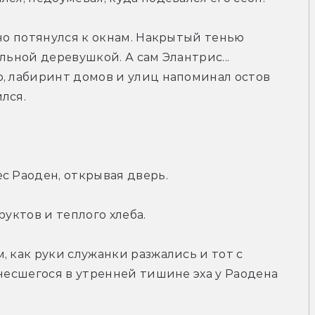
но потянулся к окнам. Накрытый тенью 
льной деревушкой. А сам Элантрис... 
, лабиринт домов и улиц напоминал остов 
лся.
с Раоден, открывая дверь.
руктов и теплого хлеба.
 как руки служанки разжались и тот с 
несшегося в утренней тишине эха у Раодена 