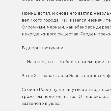
Принц встал, и снова его взгляд неволь
великого города, Каи казался незначите
Огромный, черный, как эбеновое дерево
некогда живого существа. Раоден поежи
В дверь постучали.
— Наконец-то, — с облегчением произне
За ней стояла старая Элао с подносом ф
Стоило Раодену потянуться за подносом,
грохотом полетел на пол. От далеко раз
зазвенело в ушах.