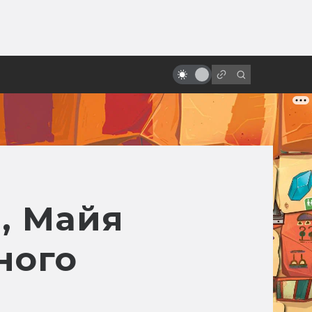
ы»:
ыло
«Изгой-один»: вырезанные
сцены и альтернативный финал
, Майя
ного