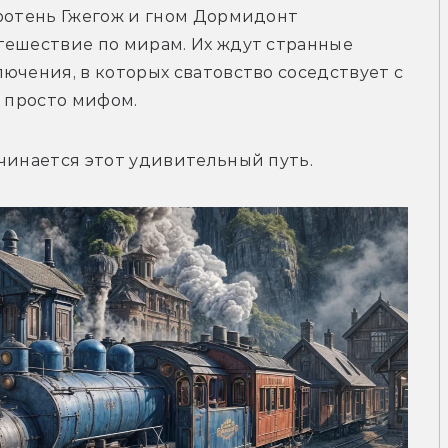
ротень Гжегож и гном Дормидонт 
тешествие по мирам. Их ждут странные 
ючения, в которых сватовство соседствует с 
е просто мифом.
ачинается этот удивительный путь.