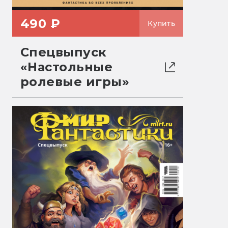
490 ₽
Купить
Спецвыпуск
«Настольные
ролевые игры»