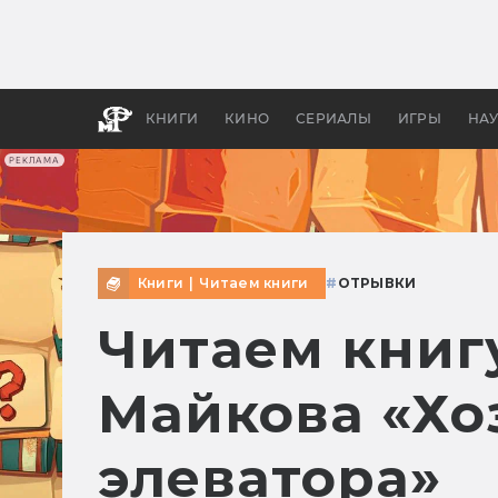
Какие
авгус
апока
детск
КНИГИ
КИНО
СЕРИАЛЫ
ИГРЫ
НА
РЕКЛАМА
Книги
|
Читаем книги
#
ОТРЫВКИ
Читаем книгу
Майкова «Хо
элеватора»