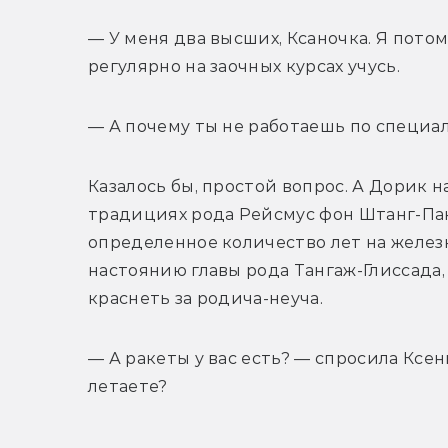
— У меня два высших, Ксаночка. Я пото
регулярно на заочных курсах учусь.
— А почему ты не работаешь по специа
Казалось бы, простой вопрос. А Дорик н
традициях рода Рейсмус фон Штанг-Пакг
определенное количество лет на железн
настоянию главы рода Тангаж-Глиссада,
краснеть за родича-неуча.
— А ракеты у вас есть? — спросила Ксени
летаете?