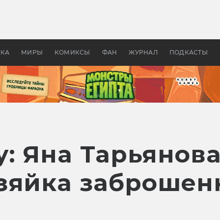
 фильмы смотреть в
Как создавались «Страшил
те 2026? В мире —
фильм, без которого не б
липсис, в России —
бы «Властелина колец»
ие комедии
УКА
МИРЫ
КОМИКСЫ
ФАН
ЖУРНАЛ
ПОДКАСТЫ
: Яна Тарьянова
зяйка заброшен