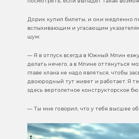
посмотреть, если выпадет такая возмо
Дорик купил билеты, и они медленно п
вспыхивающим и угасающим указателям.
шум:
— Я в отпуск всегда в Южный Млин езжу.
делать нечего, а в Млине оттянуться м
главе клана не надо являться, чтобы за
двоюродный тут живет и работает. Я теб
здесь вертолетное конструкторское бю
— Ты мне говорил, что у тебя высшее о