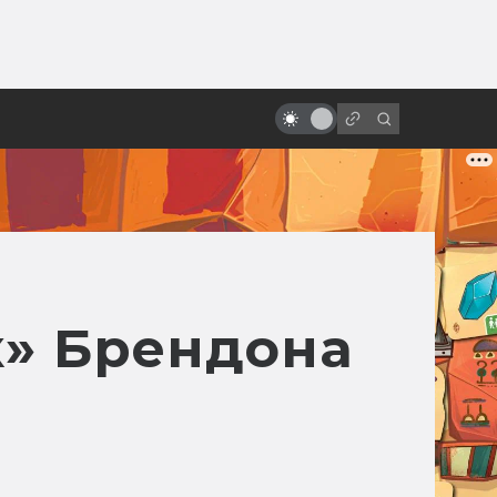
от
Джордж Ромеро: человек,
который придумал зомби
к» Брендона