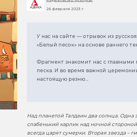
26 февраля 2023 г.
У нас на сайте — отрывок из русск
«Белый песок» на основе раннего т
Фрагмент знакомит нас с главными 
песка. И во время важной церемони
настоящую резню...
Над планетой Талдаин два солнца. Одна з
слабенький карлик над ночной стороной 
всегда царят сумерки. Вторая звезда – гиг