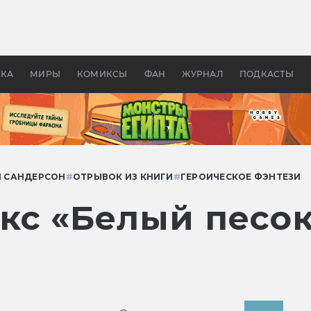
оздавались «Страшилы»:
«Одиссея» Нолана: что эт
, без которого не было
фильм сделал с Гомером и
ластелина колец»
Древней Грецией
УКА
МИРЫ
КОМИКСЫ
ФАН
ЖУРНАЛ
ПОДКАСТЫ
 САНДЕРСОН
#
ОТРЫВОК ИЗ КНИГИ
#
ГЕРОИЧЕСКОЕ ФЭНТЕЗИ
кс «Белый песо