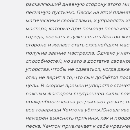
раскаляющий дневную сторону этого мир
песчаную пустыню. Песок на этой планет
магическими свойствами, и управлять им
мастера, которые при помощи песка могу
города, воевать и даже летать.
Кентон жив
стороне и желает стать сильнейшим маст
получив звание мастрелла. Однако у него
способностей, но зато в достатке своенра
упорства, чтобы не сдаваться, когда даже
отец не верит в то, что сын добьётся пос
цели. В скором времени упорство станет
важным фактором внутренней силы: вои
враждебного клана устраивают резню, от
все товарищи Кентона убиты.
Юноша увере
намерен выяснить причины, как и продо
песка. Кентон привлекает к себе чрезме