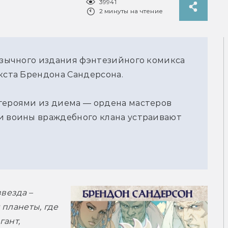
39941
2 минуты на чтение
оязычного издания фэнтезийного комикса
екста Брендона Сандерсона.
героями из диема — ордена мастеров
и воины враждебного клана устраивают
везда – 
планеты, где 
ант, 