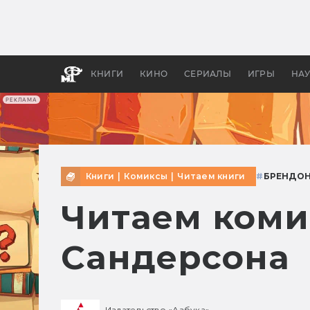
Как с
фильм
бы «В
КНИГИ
КИНО
СЕРИАЛЫ
ИГРЫ
НА
РЕКЛАМА
Книги
|
Комиксы
|
Читаем книги
#
БРЕНДОН
Читаем коми
Сандерсона
Издательство «Азбука»