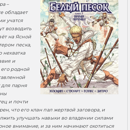
а – 
е обладает 
и учатся 
т возводить 
ёт на Ясной 
ером песка, 
 нехватка 
вия и 
 его родной 
тавленной 
 для парня 
ны 
ец и почти 
н, что его клан пал жертвой заговора, и 
лжить улучшать навыки во владении силами 
рное внимание, и за ним начинают охотиться 