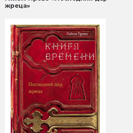
жреца»