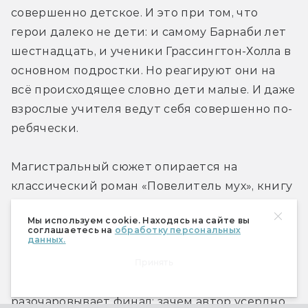
совершенно детское. И это при том, что 
герои далеко не дети: и самому Барнаби лет 
шестнадцать, и ученики Грассингтон-Холла в 
основном подростки. Но реагируют они на 
всё происходящее словно дети малые. И даже 
взрослые учителя ведут себя совершенно по-
ребячески.
Магистральный сюжет опирается на 
классический роман «Повелитель мух», книгу 
о школьниках-аристократах, которые в 
Мы используем cookie. Находясь на сайте вы
экстремальных условиях превратились в 
соглашаетесь на
обработку персональных
данных.
шайку кровожадных дикарей. Однако версия 
Стюарта очень поверхностна — даже как 
Принять
чисто авантюрная история. Особенно 
разочаровывает финал: зачем автор усердно 