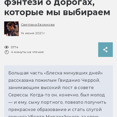
фэнтези о дорогах,
которые мы выбираем
Светлана Евсюкова
14 июня 2021 г.
5774
4 минуты на чтение
Большая часть «Блеска минувших дней»
рассказана пожилым Гвиданио Черрой,
занимающим высокий пост в совете
Серессы. Когда-то он, конечно, был молод
— и ему, сыну портного, повезло получить
прекрасное образование и стать слугой
герцога Уберто Милазийского, за свою