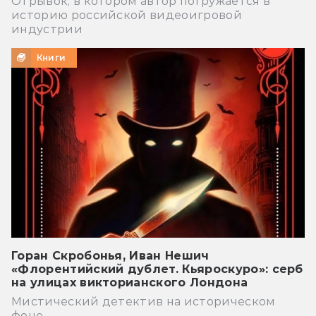
Отрывок, в котором автор погружается в
историю российской видеоигровой
индустрии
Книги
Горан Скробонья, Иван Нешич
«Флорентийский дублет. Кьяроскуро»: серб
на улицах викторианского Лондона
Мистический детектив на историческом
фоне