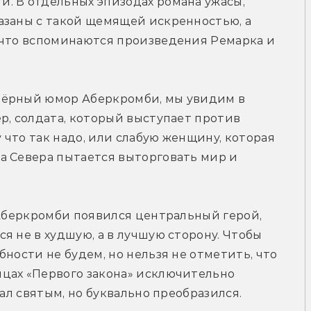
. В отдельных эпизодах романа ужасы, 
азаны с такой щемящей искренностью, а 
 что вспоминаются произведения Ремарка и 
чёрный юмор Аберкромби, мы увидим в 
р, солдата, который выступает против 
что так надо, или слабую женщину, которая 
а Севера пытается выторговать мир и 
 Аберкромби появился центральный герой, 
 не в худшую, а в лучшую сторону. Чтобы 
ности не будем, но нельзя не отметить, что 
цах «Первого закона» исключительно 
тал святым, но буквально преобразился.