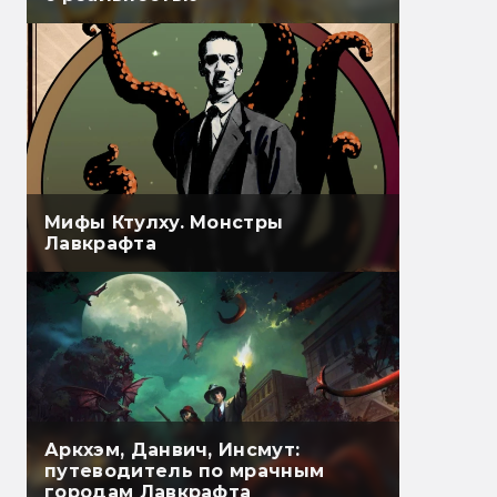
Мифы Ктулху. Монстры
Лавкрафта
Аркхэм, Данвич, Инсмут:
путеводитель по мрачным
городам Лавкрафта