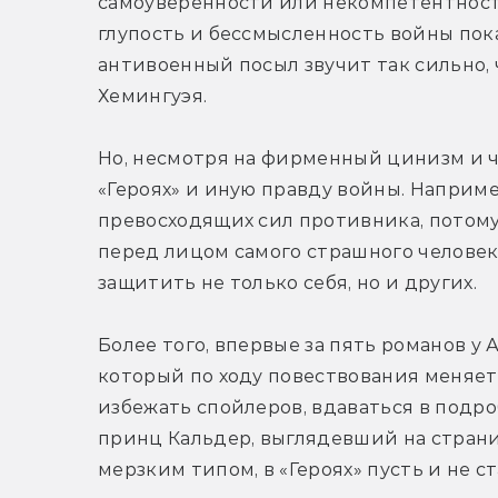
самоуверенности или некомпетентности
глупость и бессмысленность войны пок
антивоенный посыл звучит так сильно,
Хемингуэя.
Но, несмотря на фирменный цинизм и 
«Героях» и иную правду войны. Наприме
превосходящих сил противника, потому 
перед лицом самого страшного человек
защитить не только себя, но и других.
Более того, впервые за пять романов у
который по ходу повествования меняется
избежать спойлеров, вдаваться в подроб
принц Кальдер, выглядевший на страни
мерзким типом, в «Героях» пусть и не с