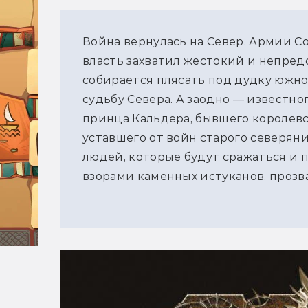
Война вернулась на Север. Армии Со
власть захватил жестокий и непред
собирается плясать под дудку южно
судьбу Севера. А заодно — известн
принца Кальдера, бывшего королевс
уставшего от войн старого северян
людей, которые будут сражаться и 
взорами каменных истуканов, прозв