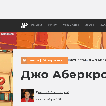
Какие
авгус
апока
детск
КНИГИ
КИНО
СЕРИАЛЫ
ИГРЫ
НА
РЕКЛАМА
Книги
|
Обзоры книг
#
ФЭНТЕЗИ
#
ДЖО АБЕ
Джо Аберкро
Дмитрий Злотницкий
27 сентября 2013 г.