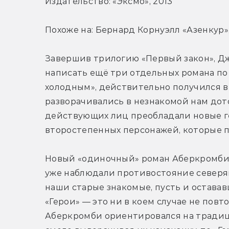
Издательство: «Эксмо», 2013
Похоже на: Бернард Корнуэлл «Азенкур»
Завершив трилогию «Первый закон», Джо
написать ещё три отдельных романа по 
холодным», действительно получился в
разворачивались в незнакомой нам дото
действующих лиц преобладали новые ге
второстепенных персонажей, которые 
Новый «одиночный» роман Аберкромби с
уже наблюдали противостояние северян 
наши старые знакомые, пусть и остававш
«Герои» — это ни в коем случае не повт
Аберкромби ориентировался на традици