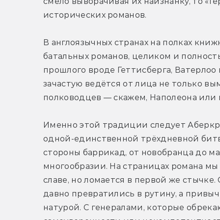
смело выворачивая их наизнанку, то «Г
исторических романов.
В англоязычных странах на полках кни
батальных романов, целиком и полнос
прошлого вроде Геттисберга, Ватерлоо 
зачастую ведётся от лица не только вы
полководцев — скажем, Наполеона или 
Именно этой традиции следует Аберкром
одной-единственной трёхдневной битвы
стороны баррикад, от новобранца до ма
многообразии. На страницах романа мы 
славе, но ломается в первой же стычке.
давно превратились в рутину, а привыч
натурой. С генералами, которые обрека