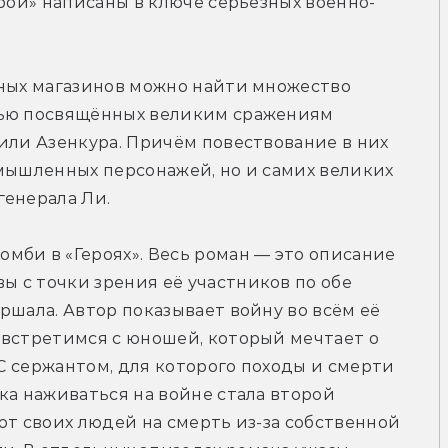
ерои» написаны в ключе серьёзных военно-
жных магазинов можно найти множество 
тью посвящённых великим сражениям 
или Азенкура. Причём повествование в них 
мышленных персонажей, но и самих великих 
генерала Ли.
би в «Героях». Весь роман — это описание 
 с точки зрения её участников по обе 
ршала. Автор показывает войну во всём её 
встретимся с юношей, который мечтает о 
 С сержантом, для которого походы и смерти 
ка наживаться на войне стала второй 
ют своих людей на смерть из-за собственной 