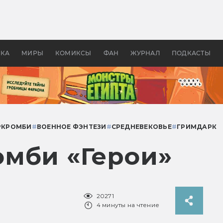
 фильмы смотреть в
Как создавались «Страшил
те 2026? В мире —
фильм, без которого не б
липсис, в России —
бы «Властелина колец»
ие комедии
УКА
МИРЫ
КОМИКСЫ
ФАН
ЖУРНАЛ
ПОДКАСТЫ
РКРОМБИ
#
ВОЕННОЕ ФЭНТЕЗИ
#
СРЕДНЕВЕКОВЬЕ
#
ГРИМДАРК
мби «Герои»
20271
4 минуты на чтение