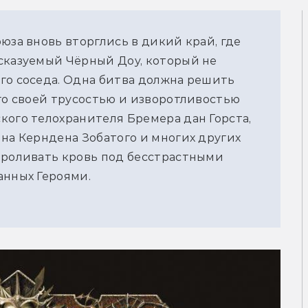
юза вновь вторглись в дикий край, где
сказуемый Чёрный Доу, который не
го соседа. Одна битва должна решить
ого своей трусостью и изворотливостью
кого телохранителя Бремера дан Горста,
ина Керндена Зобатого и многих других
проливать кровь под бесстрастными
анных Героями.