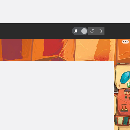
ы»:
«Назад в будущее» vs реальный
ыло
2015 год: где моя летающая
доска?