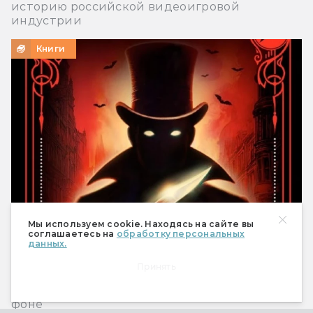
историю российской видеоигровой
индустрии
Книги
Мы используем cookie. Находясь на сайте вы
соглашаетесь на
обработку персональных
данных.
Горан Скробонья, Иван Нешич
«Флорентийский дублет. Кьяроскуро»: серб
Принять
на улицах викторианского Лондона
Мистический детектив на историческом
фоне