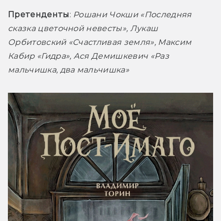
Претенденты
: 
Рошани Чокши «Последняя 
сказка цветочной невесты», Лукаш 
Орбитовский «Счастливая земля», Максим 
Кабир «Гидра», Ася Демишкевич «Раз 
мальчишка, два мальчишка»