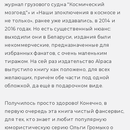
журнал грузового судна "Космический 
мозгоед"» и «Наши злоключения в космосе и 
не только», ранее уже издавались, 
в 2014 и 
2016 годах
. Но есть существенный нюанс: 
выходили они в Беларуси,
 издания были 
некоммерческие, 
предназначенные
 для 
избранных фанатов, с очень маленьким 
тиражом. На сей раз издательство Alpaca 
выпустило книгу как положено, для всех 
желающих, причём обе части под одной 
обложкой, да ещё в подарочном виде. 
Получилось просто здорово! Конечно, в 
первую очередь эта книга чистый фансервис, 
для тех, кто знает и любит популярную 
юмористическую серию Ольги Громыко о 