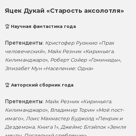
Яцек Дукай «Старость аксолотля»
🏆 Научная фантастика года
Претенденты
: 
Кристофер Руоккио «Прах 
человеческий», Майк Резник «Кириньяга. 
Килиманджаро», Роберт Сойер «Гоминиды», 
Элизабет Мун «Население: Одна»
🏆 Авторский сборник года
Претенденты
: 
Майк Резник «Кириньяга. 
Килиманджаро», Владимир Торин «Моё пост-
имаго», Лоис Макмастер Буджолд «Пенрик и 
Дездемона. Книга 1», Джеймс Блэйлок «Земля 
мечты. Последний сребреник»