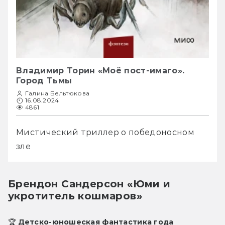
Владимир Торин «Моё пост-имаго».
Город Тьмы
Галина Бельтюкова
16.08.2024
4861
Мистический триллер о победоносном 
зле
Брендон Сандерсон «Юми и
укротитель кошмаров»
🏆 Детско-юношеская фантастика года