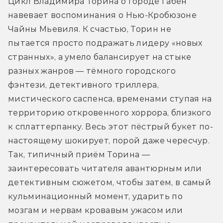
Цикл Владимира Торина о городе Габен 
навевает воспоминания о Нью-Кробюзоне 
Чайны Мьевиля. К счастью, Торин не 
пытается просто подражать лидеру «новых 
странных», а умело балансирует на стыке 
разных жанров — тёмного городского 
фэнтези, детективного триллера, 
мистического саспенса, временами ступая на 
территорию откровенного хоррора, близкого 
к сплаттерпанку. Весь этот пёстрый букет по-
настоящему шокирует, порой даже чересчур. 
Так, типичный приём Торина — 
заинтересовать читателя авантюрным или 
детективным сюжетом, чтобы затем, в самый 
кульминационный момент, ударить по 
мозгам и нервам кровавым ужасом или 