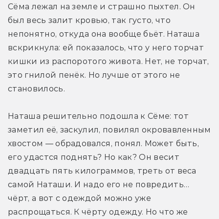
Сёма лежал на земле и страшно пыхтел. Он 
был весь залит кровью, так густо, что 
непонятно, откуда она вообще бьёт. Наташа 
вскрикнула: ей показалось, что у него торчат 
кишки из распоротого живота. Нет, не торчат, 
это гнилой пенёк. Но лучше от этого не 
становилось.
Наташа решительно подошла к Сёме: тот 
заметил её, заскулил, повилял окровавленным 
хвостом — обрадовался, понял. Может быть, 
его удастся поднять? Но как? Он весит 
двадцать пять килограммов, треть от веса 
самой Наташи. И надо его не повредить… 
чёрт, а вот с одеждой можно уже 
распрощаться. К чёрту одежду. Но что же 