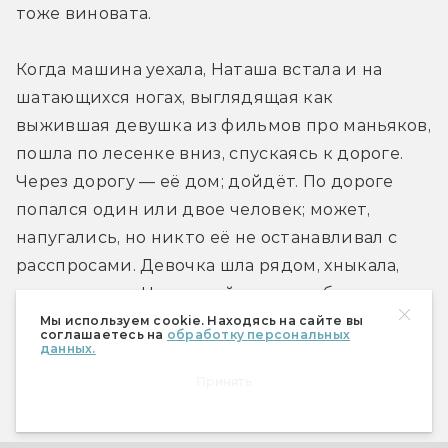
тоже виновата.
Когда машина уехала, Наташа встала и на 
шатающихся ногах, выглядящая как 
выжившая девушка из фильмов про маньяков, 
пошла по лесенке вниз, спускаясь к дороге. 
Через дорогу — её дом; дойдёт. По дороге 
попался один или двое человек; может, 
напугались, но никто её не останавливал с 
расспросами. Девочка шла рядом, хныкала, 
извинялась, а Наташе ей и нечего было 
сказать. В итоге перед входом в квартиру 
Мы используем cookie. Находясь на сайте вы
соглашаетесь на
обработку персональных
просто отправила её домой и не 
данных.
попрощалась. Девочка хотела остаться и 
Принять
помочь Наташе — Наташа захлопнула дверь.