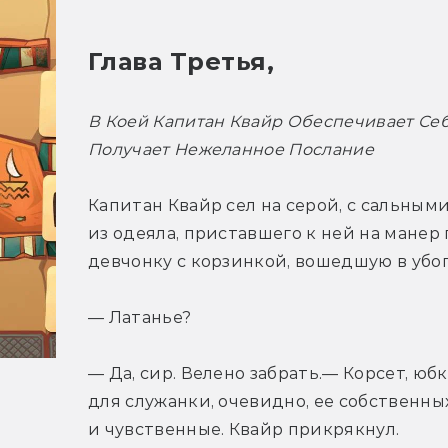
Глава Третья,
В Коей Капитан Квайр Обеспечивает Се
Получает Нежеланное Послание
Капитан Квайр сел на серой, с сальны
из одеяла, приставшего к ней на манер
девчонку с корзинкой, вошедшую в убог
— Латанье?
— Да, сир. Велено забрать.— Корсет, ю
для служанки, очевидно, ее собственны
и чувственные. Квайр прикрякнул.