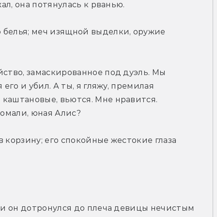
жал, она потянулась к рванью.
 белья; меч изящной выделки, оружие 
йство, замаскированное под дуэль. Мы 
его и убил. А ты, я гляжу, премилая 
каштановые, вьются. Мне нравится. 
ломали, юная Алис?
 корзину; его спокойные жестокие глаза 
, и он дотронулся до плеча девицы нечистым 