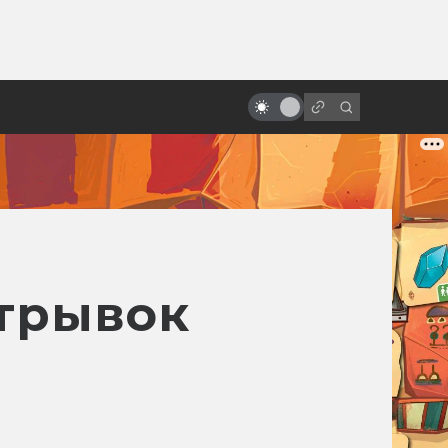
от
Актёры, которые умерли больше
раз, чем Шон Бин
Отрывок