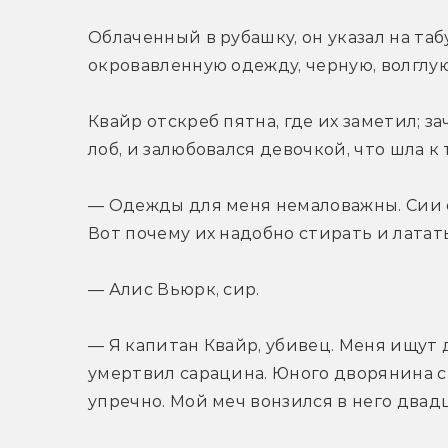
Облаченный в рубашку, он указал на та
окровавленную одежду, черную, волглую,
Квайр отскреб пятна, где их заметил; з
лоб, и залюбовался девочкой, что шла к 
— Одежды для меня немаловажны. Сии о
Вот почему их надобно стирать и латать
— Алис Вьюрк, сир.
— Я капитан Квайр, убивец. Меня ищут
умертвил сарацина. Юного дворянина с
упречно. Мой меч вонзился в него двадц