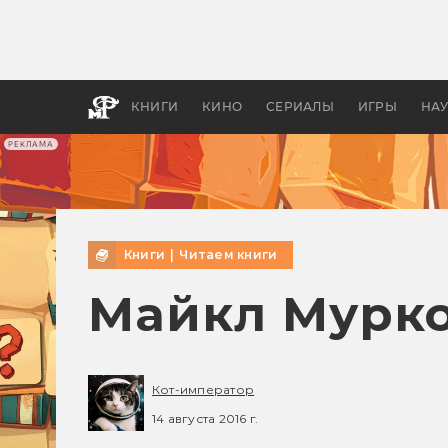
Как с
фильм
бы «В
КНИГИ
КИНО
СЕРИАЛЫ
ИГРЫ
НА
РЕКЛАМА
Книги
|
Читаем книги
Майкл Мурко
Кот-император
14 августа 2016 г.