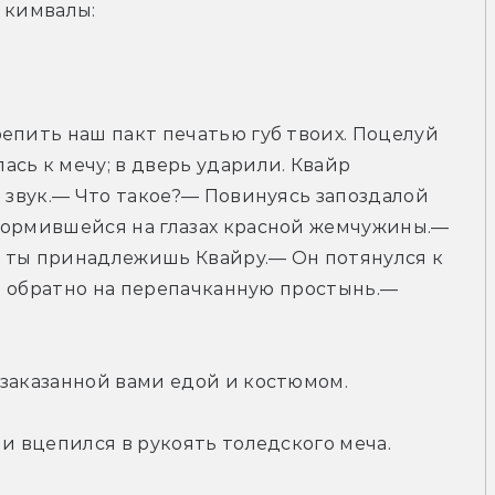
 кимвалы:
епить наш пакт печатью губ твоих. Поцелуй 
сь к мечу; в дверь ударили. Квайр 
 звук.— Что такое?— Повинуясь запоздалой 
формившейся на глазах красной жемчужины.— 
 ты принадлежишь Квайру.— Он потянулся к 
ал обратно на перепачканную простынь.— 
 заказанной вами едой и костюмом.
 и вцепился в рукоять толедского меча.