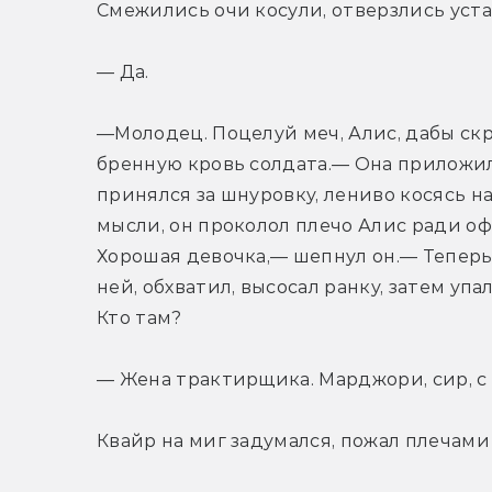
Смежились очи косули, отверзлись уста
— Да.
—Молодец. Поцелуй меч, Алис, дабы скр
бренную кровь солдата.— Она приложила
принялся за шнуровку, лениво косясь на
мысли, он проколол плечо Алис ради о
Хорошая девочка,— шепнул он.— Теперь
ней, обхватил, высосал ранку, затем уп
Кто там?
— Жена трактирщика. Марджори, сир, с
Квайр на миг задумался, пожал плечами