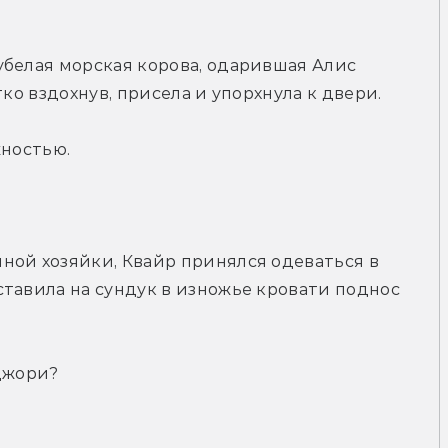
белая морская корова, одарившая Алис 
тко вздохнув, присела и упорхнула к двери.
жностью.
ой хозяйки, Квайр принялся одеваться в 
тавила на сундук в изножье кровати поднос 
рджори?