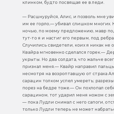
клинком, будто посвящая ее в леди.
— Расшнуруйся, Алис, и позволь мне уви
им ее горло,— убивал слишком многих. 
ночью, по моему предложению, мавр по
тут-то я и настиг его первым, под ребра
Случились свидетели, коих я никак не 
Квайра мгновенно сделался горек.— Де
укрыты. Но два солдата, что жальче все
признал меня.— Квайр направил пальцы с
несмотря на возроптавшую от страха Ал
сарацин толком успел умереть; разрезы 
порез на бедре тоже.— Он похлопал себ
сарацином, тот ударил меня ножом с зем
— пока Лудли снимал с него сапоги, отс
только Лудли теперь не может набратьс