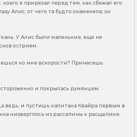
, коего я прирезал перед тем, как сбежал его 
зу Алис, от чего та будто окаменела; он 
ткань. У Алис были маленькие, еще не 
сков острием.
нешься ко мне вскорости? Принесешь 
настороженно и покрылась румянцем.
 ведь, и пустишь капитана Квайра первым в 
ка низверглось из расселины к расщелине.