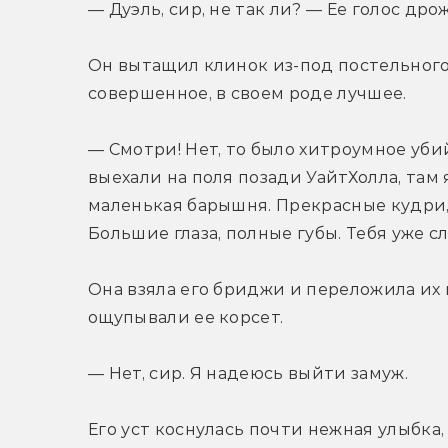
— Дуэль, сир, не так ли? — Ее голос дро
Он вытащил клинок из-под постельного
совершенное, в своем роде лучшее.
— Смотри! Нет, то было хитроумное уби
выехали на поля позади УайтХолла, там я 
маленькая барышня. Прекрасные кудри, 
Большие глаза, полные губы. Тебя уже с
Она взяла его бриджи и переложила их в
ощупывали ее корсет.
— Нет, сир. Я надеюсь выйти замуж.
Его уст коснулась почти нежная улыбка