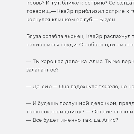
кровь? И тут, ближе к острию? Се солдат
товарищ.— Квайр приблизил острие к гла
коснулся клинком ее губ.— Вкуси.
Блуза ослабла вконец, Квайр распахнул 
налившиеся груди. Он обвел один из со
— Ты хорошая девочка, Алис. Ты же вер
залатанное?
— Да, сир.— Она вздохнула тяжело, но 
— И будешь послушной девочкой, правда
твою сокровищницу? — Острие его клин
— Все будет именно так, да, Алис?