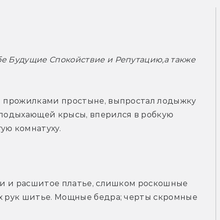
бе Будущие Спокойствие и Репутацию,
а также 
ми прожилками простыне, выпростал лодыжку 
 подыхающей крысы, вперился в робкую 
ую комнатуху.
бки и расшитое платье, слишком роскошные 
х рук шитье. Мощные бедра; черты скромные 