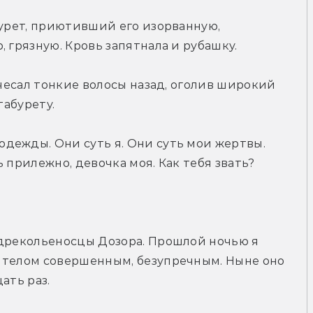
бурет, приютивший его изорванную, 
 грязную. Кровь запятнала и рубашку.
ачесал тонкие волосы назад, оголив широкий 
табурету.
дежды. Они суть я. Они суть мои жертвы. 
 прилежно, девочка моя. Как тебя звать?
 дрекольеносцы Дозора. Прошлой ночью я 
 телом совершенным, безупречным. Ныне оно 
ать раз.