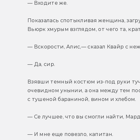
— Входите же.
Показалась спотыкливая женщина, загру
Вьюрк хмурым взглядом, от чего та, кра
— Вскорости, Алис,— сказал Квайр с не
— Да, сир.
Взявши темный костюм из-под руки тучн
очевидном унынии, а она между тем пос
с тушеной бараниной, вином и хлебом.
— Се лучшее, что вы смогли найти, Ма
— И мне еще повезло, капитан.