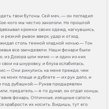
деть твои бутоны. Сей меч...— он погладил 
Кое-кого мы честно закололи. Но прошлой 
двязывал кромки своих одежд, нагнувшись, 
 и резкий рывок вверх, удар и отход. 
ожидал столь темной хладной ночью.— Тон 
ревья все заиндевели. Наши фонари были 
го, из Дозора шли мимо — и один из них 
вои на шнуровку, и блуза ослабилась, 
ис.— Они ринулись на меня прежде, чем 
на моих плаще и дублете — их рук дело, и 
я под рубашкой.— Рукав продырявлен 
ли, предатель,— я-то думал, он отдал концы,
тавив фонарь. Отличные, изящные сапоги, 
я храбрости их носить. Видишь, тут его 