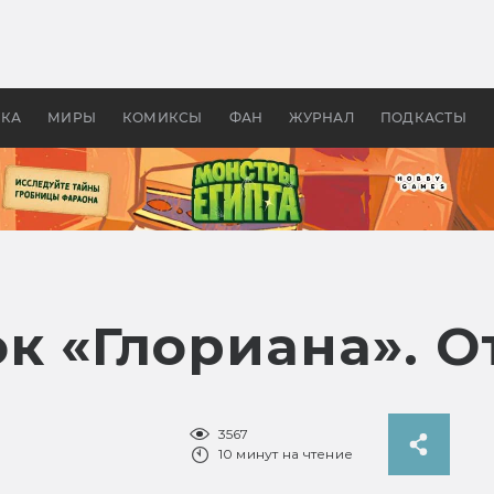
оздавались «Страшилы»:
«Одиссея» Нолана: что эт
, без которого не было
фильм сделал с Гомером и
ластелина колец»
Древней Грецией
УКА
МИРЫ
КОМИКСЫ
ФАН
ЖУРНАЛ
ПОДКАСТЫ
к «Глориана». 
3567
10 минут на чтение