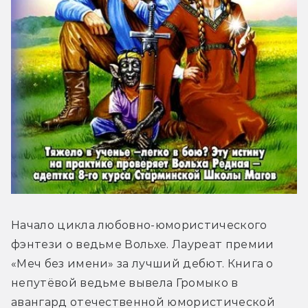
Начало цикла любовно-юмористического 
фэнтези о ведьме Вольхе. Лауреат премии 
«Меч без имени» за лучший дебют. Книга о 
непутёвой ведьме вывела Громыко в 
авангард отечественной юмористической 