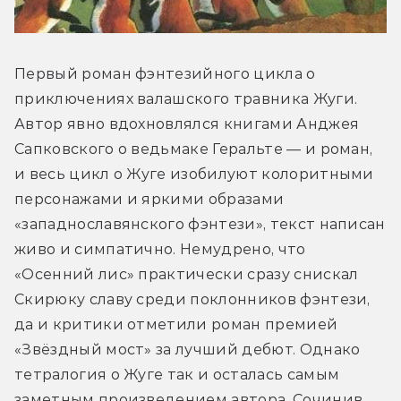
Первый роман фэнтезийного цикла о 
приключениях валашского травника Жуги. 
Автор явно вдохновлялся книгами Анджея 
Сапковского о ведьмаке Геральте — и роман, 
и весь цикл о Жуге изобилуют колоритными 
персонажами и яркими образами 
«западнославянского фэнтези», текст написан 
живо и симпатично. Немудрено, что 
«Осенний лис» практически сразу снискал 
Скирюку славу среди поклонников фэнтези, 
да и критики отметили роман премией 
«Звёздный мост» за лучший дебют. Однако 
тетралогия о Жуге так и осталась самым 
заметным произведением автора. Сочинив 