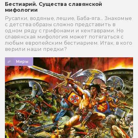
Бестиарий. Существа славянской
мифологии
Русалки, водяные, лешие, Баба-яга... Знакомые
с детства образы сложно представить в
одном ряду с грифонами и кентаврами. Но
славянская мифология может потягаться с
любым европейским бестиарием. Итак, в кого
верили наши предки?
Миры