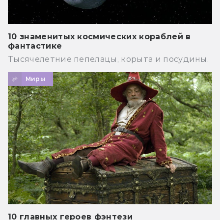
10 знаменитых космических кораблей в
фантастике
Тысячелетние пепелацы, корыта и посудины.
Миры
10 главных героев фэнтези