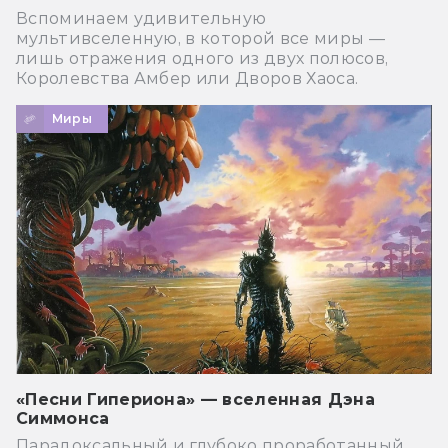
Вспоминаем удивительную
мультивселенную, в которой все миры —
лишь отражения одного из двух полюсов,
Королевства Амбер или Дворов Хаоса.
Миры
«Песни Гипериона» — вселенная Дэна
Симмонса
Парадоксальный и глубоко проработанный