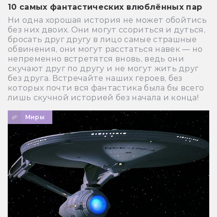
10 самых фантастических влюблённых пар
Ни одна хорошая история не может обойтись
без них двоих. Они могут ссориться и дуться,
бросать друг другу в лицо самые страшные
обвинения, они могут расстаться навек — но
непременно встретятся вновь, ведь они
скучают друг по другу и не могут жить друг
без друга. Встречайте наших героев, без
которых почти вся фантастика была бы всего
лишь скучной историей без начала и конца!
Миры