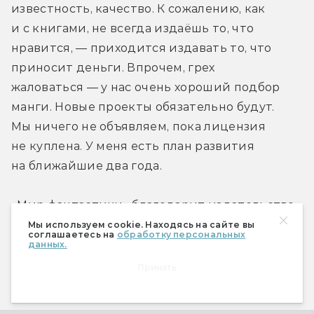
известность, качество. К сожалению, как 
и с книгами, не всегда издаёшь то, что 
нравится, — приходится издавать то, что 
приносит деньги. Впрочем, грех 
жаловаться — у нас очень хороший подбор 
манги. Новые проекты обязательно будут. 
Мы ничего не объявляем, пока лицензия 
не куплена. У меня есть план развития 
на ближайшие два года.
«Мир фантастики» благодарит издательство 
«Азбука» за помощь в организации интервью. 
Мы используем cookie. Находясь на сайте вы
соглашаетесь на
обработку персональных
Вторую часть, посвящённую книгам, читайте 
данных.
на следующей неделе.
Принять