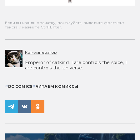
Если вы нашли опечатку, пожалуйста, выделите фрагмент
текста и нажмите Ctrl+Enter.
Кот-император
Emperor of catkind. I are controls the spice, I
are controls the Universe.
#
DC COMICS
#
ЧИТАЕМ КОМИКСЫ