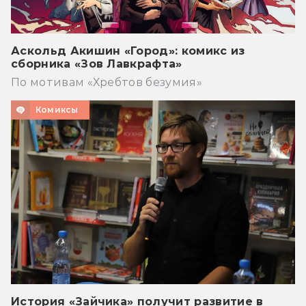
Аскольд Акишин «Город»: комикс из
сборника «Зов Лавкрафта»
По мотивам «Хребтов безумия»
Комиксы
История «Зайчика» получит развитие в