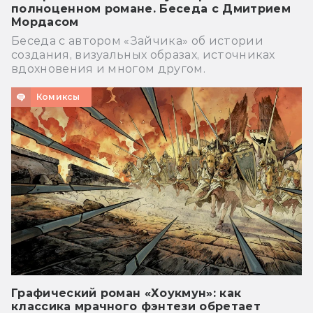
полноценном романе. Беседа с Дмитрием
Мордасом
Беседа с автором «Зайчика» об истории
создания, визуальных образах, источниках
вдохновения и многом другом.
Комиксы
Графический роман «Хоукмун»: как
классика мрачного фэнтези обретает