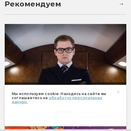
Рекомендуем
Kingsman: серия комиксов и фильмов
Мы используем cookie. Находясь на сайте вы
супершпионской фантастики
соглашаетесь на
обработку персональных
данных.
Принять