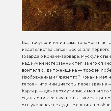
Без преувеличения самая знаменитая ка
издательства Lancer Books для первого
Говарда о Конане-варваре. Мускулистый
над кучей истерзанных тел, за его спино
воителя сидит женщина — трофей побед
Изображенный Фразеттой Конан имел на
героем, что инициаторы переиздания —
Картер — даже возмутились: мол, и это 
сцены они, сколько ни пытались, припо
отшучивался: не судите о книге по облож