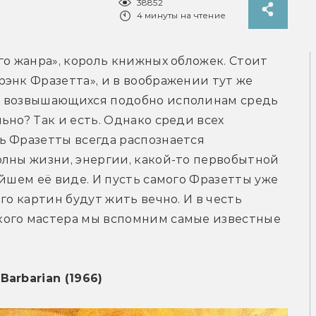
38852
4 минуты на чтение
го жанра», король книжных обложек. Стоит 
энк Фразетта», и в воображении тут же 
, возвышающихся подобно исполинам средь 
но? Так и есть. Однако среди всех 
 Фразетты всегда распознается 
лны жизни, энергии, какой-то первобытной 
йшем её виде. И пусть самого Фразетты уже 
го картин будут жить вечно. И в честь 
ого мастера мы вспомним самые известные 
Barbarian (1966)