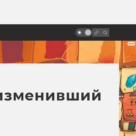
ы»:
ыло
Роланд Эммерих: режиссёр-
катастрофа
 изменивший