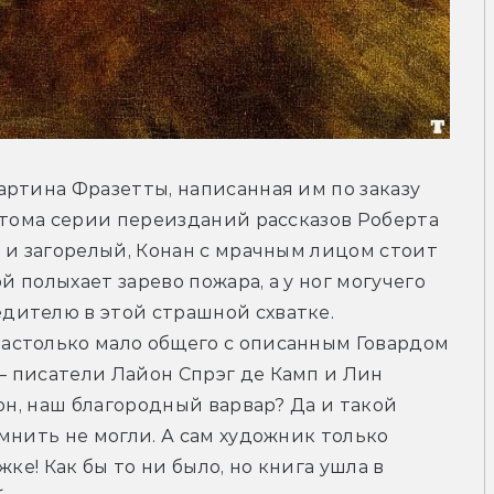
ртина Фразетты, написанная им по заказу 
 тома серии переизданий рассказов Роберта 
 и загорелый, Конан с мрачным лицом стоит 
й полыхает зарево пожара, а у ног могучего 
ителю в этой страшной схватке. 
столько мало общего с описанным Говардом 
 писатели Лайон Спрэг де Камп и Лин 
он, наш благородный варвар? Да и такой 
мнить не могли. А сам художник только 
ке! Как бы то ни было, но книга ушла в 