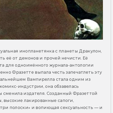
альная инопланетянка с планеты Дракулон, 
ь её от демонов и прочей нечисти. Её 
ота для одноимённого журнала-антологии 
енно Фразетте выпала честь запечатлеть эту 
дальнейшем Вампирелла стала одним из 
комикс-индустрии, она обзавелась 
 сменила издателя. Созданный Фразеттой 
, высокие лакированные сапоги, 
три полоски» и вопиющая сексуальность — и 