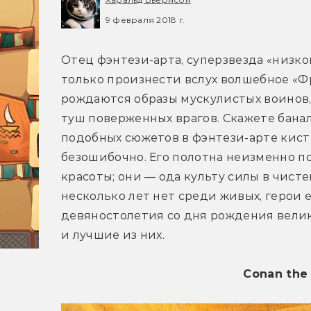
9 февраля 2018 г.
Отец фэнтези-арта, суперзвезда «низко
только произнести вслух волшебное «Фр
рождаются образы мускулистых воинов
туш поверженных врагов. Скажете баналь
подобных сюжетов в фэнтези-арте кисть
безошибочно. Его полотна неизменно по
красоты; они — ода культу силы в чисте
несколько лет нет среди живых, герои е
девяностолетия со дня рождения велик
и лучшие из них.
Conan the 