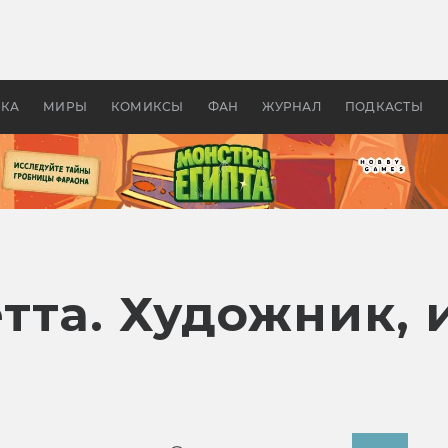
 фильмы смотреть в
Как создавались «Страшил
те 2026? В мире —
фильм, без которого не б
липсис, в России —
бы «Властелина колец»
ие комедии
УКА
МИРЫ
КОМИКСЫ
ФАН
ЖУРНАЛ
ПОДКАСТЫ
тта. Художник,