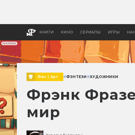
Какие
авгус
апока
детск
КНИГИ
КИНО
СЕРИАЛЫ
ИГРЫ
НА
РЕКЛАМА
Фан
|
Арт
#
ФЭНТЕЗИ
#
ХУДОЖНИКИ
Фрэнк Фразе
мир
Харальд Бьёрнсон