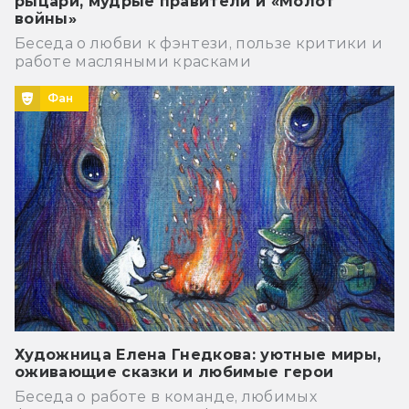
рыцари, мудрые правители и «Молот
войны»
Беседа о любви к фэнтези, пользе критики и
работе масляными красками
Фан
Художница Елена Гнедкова: уютные миры,
оживающие сказки и любимые герои
Беседа о работе в команде, любимых