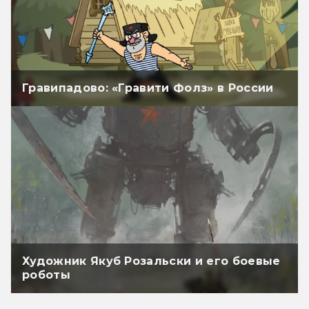
Гравипадово: «Гравити Фолз» в России
Художник Якуб Розальски и его боевые
роботы