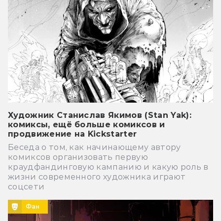
Художник Станислав Якимов (Stan Yak):
комиксы, ещё больше комиксов и
продвижение на Kickstarter
Беседа о том, как начинающему автору
комиксов организовать первую
краудфандинговую кампанию и какую роль в
жизни современного художника играют
соцсети
Фан