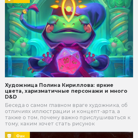
Художница Полина Кириллова: яркие
цвета, харизматичные персонажи и много
D&D
Беседа о самом главном враге художника, об
отличиях иллюстрации и концепт-арта, а
также о том, почему важно прислушиваться к
тому, каким хочет стать рисунок
Фан