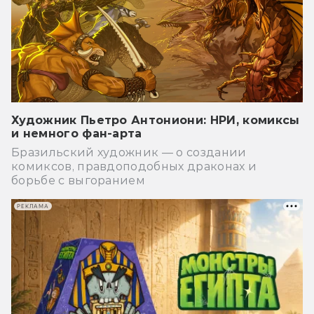
Художник Пьетро Антониони: НРИ, комиксы
и немного фан-арта
Бразильский художник — о создании
комиксов, правдоподобных драконах и
борьбе с выгоранием
РЕКЛАМА