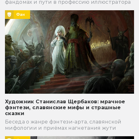
фандомах и пути в профессию иллюстратора
Фан
Художник Станислав Щербаков: мрачное
фэнтези, славянские мифы и страшные
сказки
Беседа о жанре фэнтези-арта, славянской
мифологии и приёмах нагнетания жути