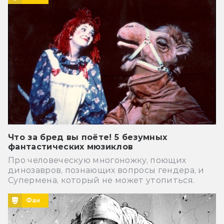
Что за бред вы поёте! 5 безумных
фантастических мюзиклов
Про человеческую многоножку, поющих
динозавров, познающих вопросы гендера, и
Супермена, который не может утопиться.
Фан