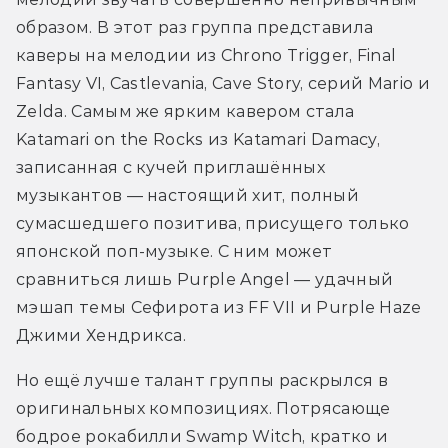
образом. В этот раз группа представила 
каверы на мелодии из Chrono Trigger, Final 
Fantasy VI, Castlevania, Cave Story, серий Mario и 
Zelda. Самым же ярким кавером стала 
Katamari on the Rocks из Katamari Damacy, 
записанная с кучей приглашённых 
музыкантов — настоящий хит, полный 
сумасшедшего позитива, присущего только 
японской поп-музыке. С ним может 
сравниться лишь Purple Angel — удачный 
мэшап темы Сефирота из FF VII и Purple Haze 
Джими Хендрикса.
Но ещё лучше талант группы раскрылся в 
оригинальных композициях. Потрясающе 
бодрое рокабилли Swamp Witch, кратко и 