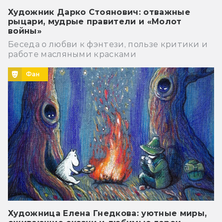
Художник Дарко Стоянович: отважные
рыцари, мудрые правители и «Молот
войны»
Беседа о любви к фэнтези, пользе критики и
работе масляными красками
Фан
Художница Елена Гнедкова: уютные миры,