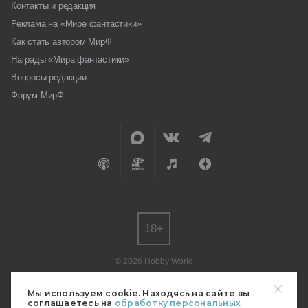
Контакты и редакция
Реклама на «Мире фантастики»
Как стать автором МирФ
Награды «Мира фантастики»
Вопросы редакции
Форум МирФ
18+
© 2026 Hobby World
Любое использование материалов допускается только с согласия
редакции.
Мы используем cookie. Находясь на сайте вы
соглашаетесь на
обработку персональных
Мнение авторов может не совпадать с мнением редакции.