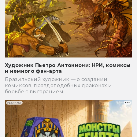
Художник Пьетро Антониони: НРИ, комиксы
и немного фан-арта
Бразильский художник — о создании
комиксов, правдоподобных драконах и
борьбе с выгоранием
РЕКЛАМА