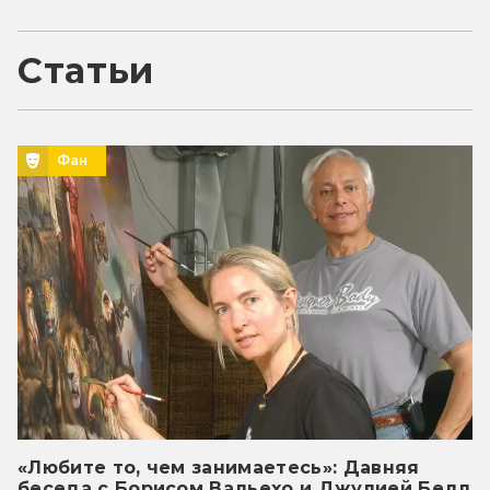
Статьи
Фан
«Любите то, чем занимаетесь»: Давняя
беседа с Борисом Вальехо и Джулией Белл