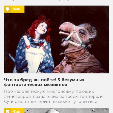
Фан
Что за бред вы поёте! 5 безумных
фантастических мюзиклов
Про человеческую многоножку, поющих
динозавров, познающих вопросы гендера, и
Супермена, который не может утопиться.
Фан