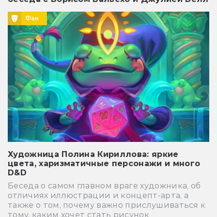
Фан
Художница Полина Кириллова: яркие
цвета, харизматичные персонажи и много
D&D
Беседа о самом главном враге художника, об
отличиях иллюстрации и концепт-арта, а
также о том, почему важно прислушиваться к
тому, каким хочет стать рисунок