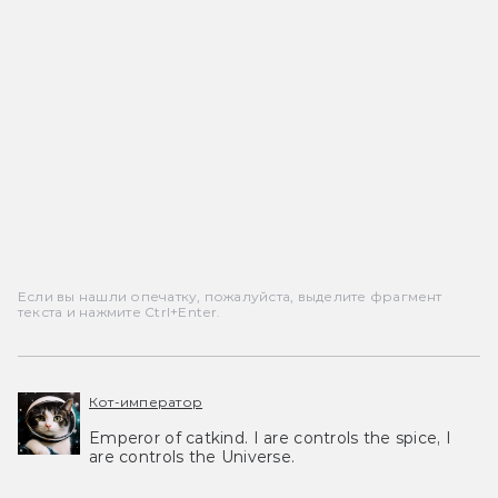
Если вы нашли опечатку, пожалуйста, выделите фрагмент
текста и нажмите Ctrl+Enter.
Кот-император
Emperor of catkind. I are controls the spice, I
are controls the Universe.