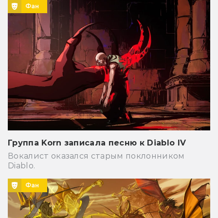
Фан
Группа Korn записала песню к Diablo IV
Вокалист оказался старым поклонником
Diablo.
Фан