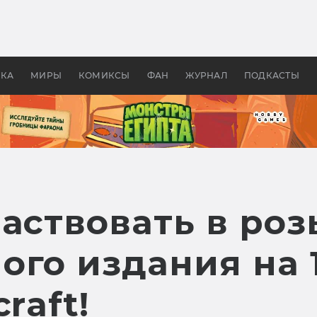
оздавались «Страшилы»:
«Одиссея» Нолана: что эт
, без которого не было
фильм сделал с Гомером и
ластелина колец»
Древней Грецией
УКА
МИРЫ
КОМИКСЫ
ФАН
ЖУРНАЛ
ПОДКАСТЫ
частвовать в ро
ого издания на 
raft!