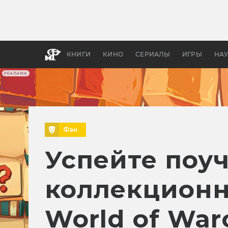
Как с
фильм
бы «В
КНИГИ
КИНО
СЕРИАЛЫ
ИГРЫ
НА
РЕКЛАМА
Фан
Успейте поу
коллекционн
World of Warc