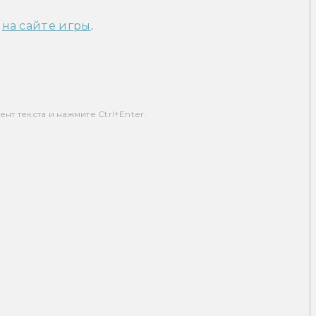
 
на сайте игры
.
т текста и нажмите Ctrl+Enter.