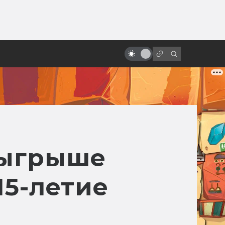
от
«Лестница Иакова»: культовый
религиозный хоррор и предтеча
Silent Hill
зыгрыше
15-летие