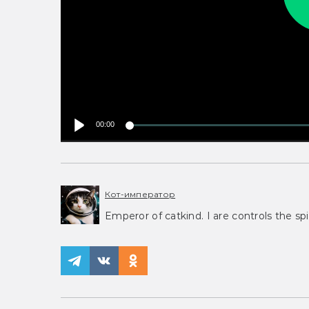
00:00
Кот-император
Emperor of catkind. I are controls the spi