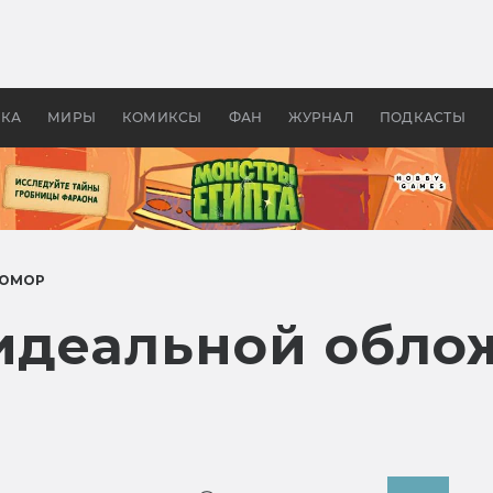
 фильмы смотреть в
Как создавались «Страшил
те 2026? В мире —
фильм, без которого не б
липсис, в России —
бы «Властелина колец»
ие комедии
УКА
МИРЫ
КОМИКСЫ
ФАН
ЖУРНАЛ
ПОДКАСТЫ
ЮМОР
 идеальной обло