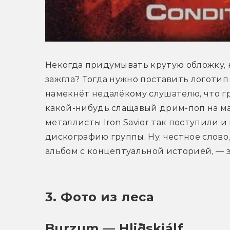
Некогда придумывать крутую обложку, н
зажгла? Тогда нужно поставить логотип 
намекнёт недалёкому слушателю, что гр
какой-нибудь слащавый дрим-поп на ма
металлисты Iron Savior так поступили и 
дискографию группы. Ну, честное слово,
альбом с концептуальной историей, — э
3. Фото из леса
Burzum — Hliðskjálf