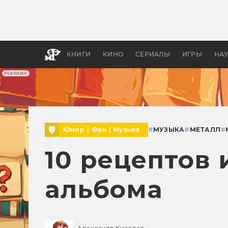
Какие
авгус
апока
детск
КНИГИ
КИНО
СЕРИАЛЫ
ИГРЫ
НА
РЕКЛАМА
Юмор
|
Фан
|
Музыка
#
МУЗЫКА
#
МЕТАЛЛ
#
10 рецептов
альбома
Александр Киселев