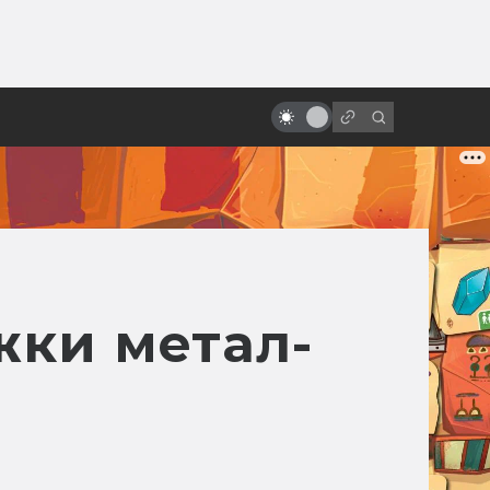
ы»:
Фантастические фильмы,
ыло
которые у нас любят больше,
чем на родине
жки метал-