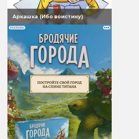
Аркашка (Ибо воистину)
РЕКЛАМА