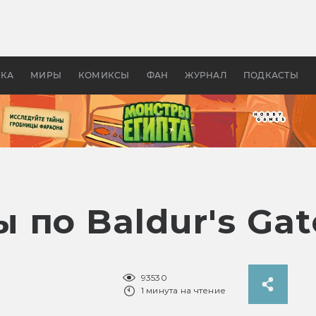
 фильмы смотреть в
Как создавались «Страшил
те 2026? В мире —
фильм, без которого не б
липсис, в России —
бы «Властелина колец»
ие комедии
УКА
МИРЫ
КОМИКСЫ
ФАН
ЖУРНАЛ
ПОДКАСТЫ
по Baldur's Gat
93530
1 минута на чтение