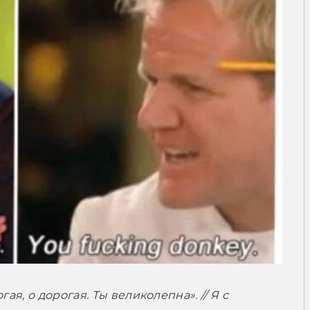
я, о дорогая. Ты великолепна». // Я с 