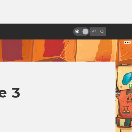
ы»:
ыло
Безумный Макс: как 40 лет
продолжается конец света
e 3