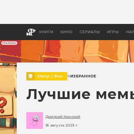
Какие
авгус
апока
детск
КНИГИ
КИНО
СЕРИАЛЫ
ИГРЫ
НА
РЕКЛАМА
Юмор
|
Фан
#
ИЗБРАННОЕ
Лучшие мемы 
Дмитрий Кинский
18 августа 2023 г.