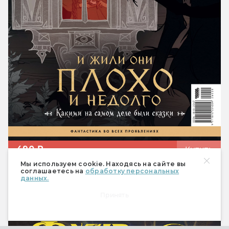
490 ₽
Купить
Мы используем cookie. Находясь на сайте вы
Спецвыпуск «Настольные
соглашаетесь на
обработку персональных
данных.
ролевые игры»
Принять