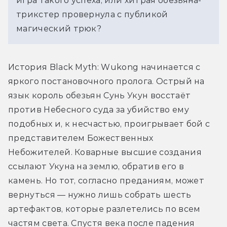
игра такого успеха, или хитрая обезьяна-
трикстер провернула с публикой 
магический трюк?
История Black Myth: Wukong начинается с 
яркого постановочного пролога. Острый на 
язык король обезьян Сунь Укун восстаёт 
против Небесного суда за убийство ему 
подобных и, к несчастью, проигрывает бой с 
представителем Божественных 
Небожителей. Коварные высшие создания 
ссылают Укуна на землю, обратив его в 
камень. Но тот, согласно преданиям, может 
вернуться 
— нужно лишь собрать шесть 
артефактов, которые разлетелись по всем 
частям света. Спустя века после падения 