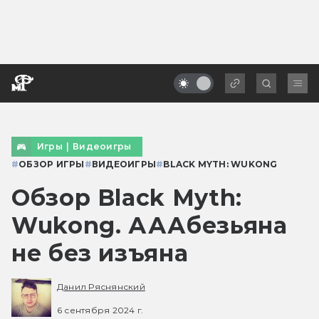
Игры
|
Видеоигры
#
ОБЗОР ИГРЫ
#
ВИДЕОИГРЫ
#
BLACK MYTH: WUKONG
Обзор Black Myth:
Wukong. АААбезьяна
не без изъяна
Данил Ряснянский
6 сентября 2024 г.