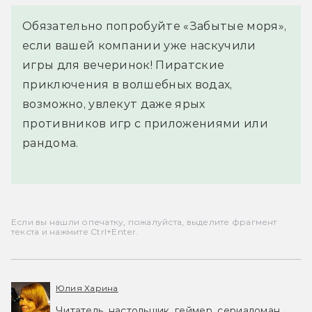
Обязательно попробуйте «Забытые моря»,
если вашей компании уже наскучили
игры для вечеринок! Пиратские
приключения в волшебных водах,
возможно, увлекут даже ярых
противников игр с приложениями или
рандома.
Если вы нашли опечатку, пожалуйста, выделите фрагмент
текста и нажмите Ctrl+Enter.
Юлия Харина
Читатель, настольщик, геймер, сериаломан,